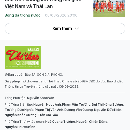
Việt Nam và Thái Lan
Bóng đá trong nước
06/08/2026 23:00
Xem thêm
© Bản quyền Báo SÀI GÒN GIẢI PHÓNG.
Giấy phép mở chuyên trang Thể Thao Online số 28/GP-CBC do Cục Báo chí, Bộ
Thông tin và Truyền thông cấp ngày 06-09-2023.
Tổng Biên tập:
Nguyễn Khắc Văn
Phó Tổng Biên tập:
Nguyễn Ngọc Anh
,
Phạm Văn Trường
,
Bùi Thị Hồng Sương
,
Trương Đức Nghĩa
,
Phạm Thị Vân Anh
,
Dương Văn Quang
,
Nguyễn Đức Hiển
,
Nguyễn Khắc Cường
,
Trần Gia Bảo
Phó Tổng Thư ký tòa soạn:
Ngô Quang Trưởng
,
Nguyễn Chiến Dũng
,
Nguyễn Phước Bình