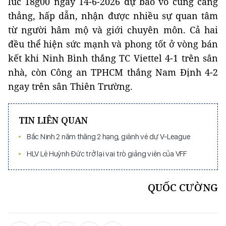
lúc 18g00 ngày 14-6-2026 dự báo vô cùng căng
thẳng, hấp dẫn, nhận được nhiều sự quan tâm
từ người hâm mộ và giới chuyên môn. Cả hai
đều thể hiện sức mạnh và phong tốt ở vòng bán
kết khi Ninh Bình thắng TC Viettel 4-1 trên sân
nhà, còn Công an TPHCM thắng Nam Định 4-2
ngay trên sân Thiên Trường.
TIN LIÊN QUAN
Bắc Ninh 2 năm thăng 2 hạng, giành vé dự V-League
HLV Lê Huỳnh Đức trở lại vai trò giảng viên của VFF
QUỐC CƯỜNG