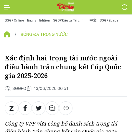
SGGP Online
English Edition
SGGP Đầu tư Tài chính
中文
SGGP Epaper
BÓNG ĐÁ TRONG NƯỚC
Xác định hai trọng tài nước ngoài
điều hành trận chung kết Cúp Quốc
gia 2025-2026
SGGPO
13/06/2026 06:51
Công ty VPF vừa công bố danh sách trọng tài
điều hành trận chung kết Cúp Quốc gia 2025-