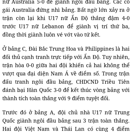
nữ Australia 5-0 để giành ngôi đầu bảng. Các cô
gái Australia đứng nhì bảng. Bất ngờ lớn xảy ra ở
trận còn lại khi U17 nữ Ấn Độ thắng đậm 4-0
trước U17 nữ Lebanon để giành vị trí thứ ba,
đồng thời giành luôn vé vớt vào tứ kết.
Ở bảng C, Đài Bắc Trung Hoa và Philippines là hai
đối thủ cạnh tranh trực tiếp với Ấn Độ. Tuy nhiên,
trận hòa 0-0 giữa hai đội khiến cả hai không thể
vượt qua đại diện Nam Á về điểm số. Trong trận
đấu tranh ngôi đầu bảng, CHDCND Triều Tiên
đánh bại Hàn Quốc 3-0 để kết thúc vòng bảng với
thành tích toàn thắng với 9 điểm tuyệt đối.
Trước đó ở bảng A, đội chủ nhà U17 nữ Trung
Quốc giành ngôi đầu bảng sau 3 trận toàn thắng.
Hai đội Việt Nam và Thái Lan có cùng 4 điểm