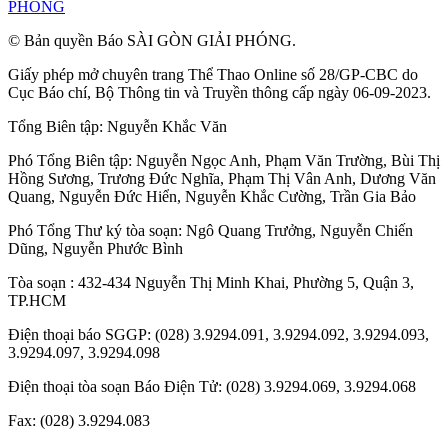
PHÓNG
© Bản quyền Báo SÀI GÒN GIẢI PHÓNG.
Giấy phép mở chuyên trang Thể Thao Online số 28/GP-CBC do
Cục Báo chí, Bộ Thông tin và Truyền thông cấp ngày 06-09-2023.
Tổng Biên tập:
Nguyễn Khắc Văn
Phó Tổng Biên tập:
Nguyễn Ngọc Anh
,
Phạm Văn Trường
,
Bùi Thị
Hồng Sương
,
Trương Đức Nghĩa
,
Phạm Thị Vân Anh
,
Dương Văn
Quang
,
Nguyễn Đức Hiển
,
Nguyễn Khắc Cường
,
Trần Gia Bảo
Phó Tổng Thư ký tòa soạn:
Ngô Quang Trưởng
,
Nguyễn Chiến
Dũng
,
Nguyễn Phước Bình
Tòa soạn : 432-434 Nguyễn Thị Minh Khai, Phường 5, Quận 3,
TP.HCM
Điện thoại báo SGGP: (028) 3.9294.091, 3.9294.092, 3.9294.093,
3.9294.097, 3.9294.098
Điện thoại tòa soạn Báo Điện Tử: (028) 3.9294.069, 3.9294.068
Fax: (028) 3.9294.083