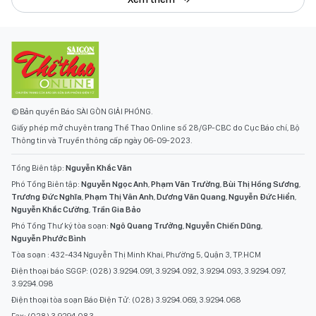
© Bản quyền Báo SÀI GÒN GIẢI PHÓNG.
Giấy phép mở chuyên trang Thể Thao Online số 28/GP-CBC do Cục Báo chí, Bộ
Thông tin và Truyền thông cấp ngày 06-09-2023.
Tổng Biên tập:
Nguyễn Khắc Văn
Phó Tổng Biên tập:
Nguyễn Ngọc Anh
,
Phạm Văn Trường
,
Bùi Thị Hồng Sương
,
Trương Đức Nghĩa
,
Phạm Thị Vân Anh
,
Dương Văn Quang
,
Nguyễn Đức Hiển
,
Nguyễn Khắc Cường
,
Trần Gia Bảo
Phó Tổng Thư ký tòa soạn:
Ngô Quang Trưởng
,
Nguyễn Chiến Dũng
,
Nguyễn Phước Bình
Tòa soạn : 432-434 Nguyễn Thị Minh Khai, Phường 5, Quận 3, TP.HCM
Điện thoại báo SGGP: (028) 3.9294.091, 3.9294.092, 3.9294.093, 3.9294.097,
3.9294.098
Điện thoại tòa soạn Báo Điện Tử: (028) 3.9294.069, 3.9294.068