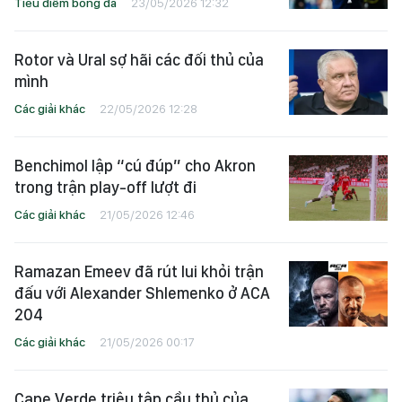
Tiêu điểm bóng đá
23/05/2026 12:32
Rotor và Ural sợ hãi các đối thủ của
mình
Các giải khác
22/05/2026 12:28
Benchimol lập “cú đúp” cho Akron
trong trận play-off lượt đi
Các giải khác
21/05/2026 12:46
Ramazan Emeev đã rút lui khỏi trận
đấu với Alexander Shlemenko ở ACA
204
Các giải khác
21/05/2026 00:17
Cape Verde triệu tập cầu thủ của