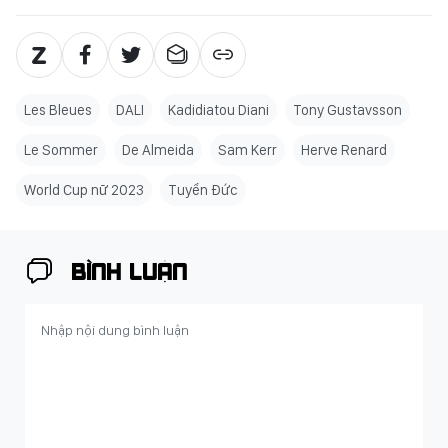
Les Bleues
DALI
Kadidiatou Diani
Tony Gustavsson
Le Sommer
De Almeida
Sam Kerr
Herve Renard
World Cup nữ 2023
Tuyển Đức
BÌNH LUẬN