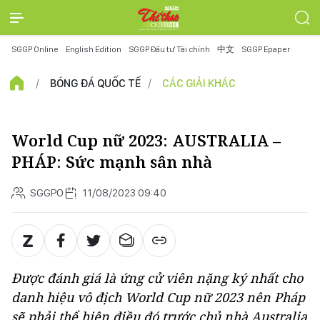
SGGP Online
English Edition
SGGP Đầu tư Tài chính
中文
SGGP Epaper
BÓNG ĐÁ QUỐC TẾ
CÁC GIẢI KHÁC
World Cup nữ 2023: AUSTRALIA –
PHÁP: Sức mạnh sân nhà
SGGPO
11/08/2023 09:40
Được đánh giá là ứng cử viên nặng ký nhất cho
danh hiệu vô địch World Cup nữ 2023 nên Pháp
sẽ phải thể hiện điều đó trước chủ nhà Australia