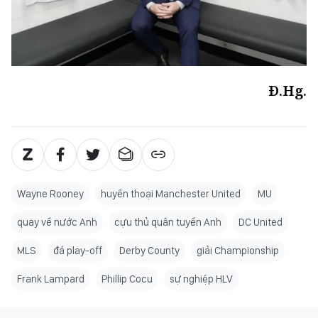
Đ.Hg.
Wayne Rooney
huyền thoại Manchester United
MU
quay về nước Anh
cựu thủ quân tuyển Anh
DC United
MLS
đá play-off
Derby County
giải Championship
Frank Lampard
Phillip Cocu
sự nghiệp HLV