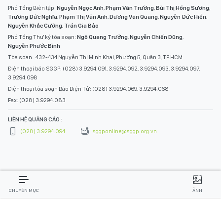
Phó Tổng Biên tập:
Nguyễn Ngọc Anh
,
Phạm Văn Trường
,
Bùi Thị Hồng Sương
,
Trương Đức Nghĩa
,
Phạm Thị Vân Anh
,
Dương Văn Quang
,
Nguyễn Đức Hiển
,
Nguyễn Khắc Cường
,
Trần Gia Bảo
Phó Tổng Thư ký tòa soạn:
Ngô Quang Trưởng
,
Nguyễn Chiến Dũng
,
Nguyễn Phước Bình
Tòa soạn : 432-434 Nguyễn Thị Minh Khai, Phường 5, Quận 3, TP.HCM
Điện thoại báo SGGP: (028) 3.9294.091, 3.9294.092, 3.9294.093, 3.9294.097,
3.9294.098
Điện thoại tòa soạn Báo Điện Tử: (028) 3.9294.069, 3.9294.068
Fax: (028) 3.9294.083
LIÊN HỆ QUẢNG CÁO :
(028) 3.9294.094
sggponline@sggp.org.vn
CHUYÊN MỤC
ẢNH