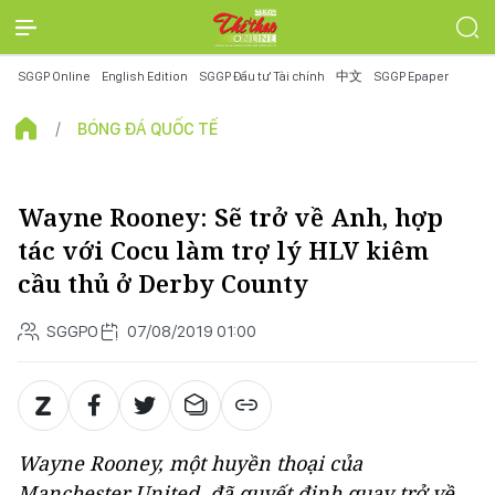
SGGP Online
English Edition
SGGP Đầu tư Tài chính
中文
SGGP Epaper
BÓNG ĐÁ QUỐC TẾ
Wayne Rooney: Sẽ trở về Anh, hợp
tác với Cocu làm trợ lý HLV kiêm
cầu thủ ở Derby County
SGGPO
07/08/2019 01:00
Wayne Rooney, một huyền thoại của
Manchester United, đã quyết định quay trở về