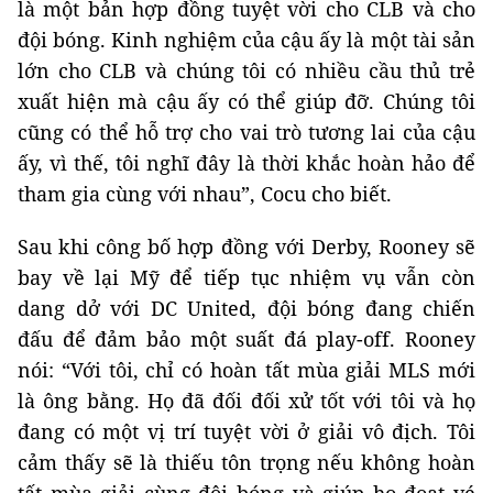
là một bản hợp đồng tuyệt vời cho CLB và cho
đội bóng. Kinh nghiệm của cậu ấy là một tài sản
lớn cho CLB và chúng tôi có nhiều cầu thủ trẻ
xuất hiện mà cậu ấy có thể giúp đỡ. Chúng tôi
cũng có thể hỗ trợ cho vai trò tương lai của cậu
ấy, vì thế, tôi nghĩ đây là thời khắc hoàn hảo để
tham gia cùng với nhau”, Cocu cho biết.
Sau khi công bố hợp đồng với Derby, Rooney sẽ
bay về lại Mỹ để tiếp tục nhiệm vụ vẫn còn
dang dở với DC United, đội bóng đang chiến
đấu để đảm bảo một suất đá play-off. Rooney
nói: “Với tôi, chỉ có hoàn tất mùa giải MLS mới
là ông bằng. Họ đã đối đối xử tốt với tôi và họ
đang có một vị trí tuyệt vời ở giải vô địch. Tôi
cảm thấy sẽ là thiếu tôn trọng nếu không hoàn
tất mùa giải cùng đội bóng và giúp họ đoạt vé