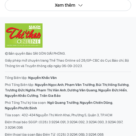
Xem thêm
© Bản quyền Báo SÀI GÒN GIẢI PHÓNG.
Giấy phép mở chuyên trang Thể Thao Online số 28/GP-CBC do Cục Báo chí, Bộ
Thông tin và Truyền thông cấp ngày 06-09-2023.
Tổng Biên tập:
Nguyễn Khắc Văn
Phó Tổng Biên tập:
Nguyễn Ngọc Anh
,
Phạm Văn Trường
,
Bùi Thị Hồng Sương
,
Trương Đức Nghĩa
,
Phạm Thị Vân Anh
,
Dương Văn Quang
,
Nguyễn Đức Hiển
,
Nguyễn Khắc Cường
,
Trần Gia Bảo
Phó Tổng Thư ký tòa soạn:
Ngô Quang Trưởng
,
Nguyễn Chiến Dũng
,
Nguyễn Phước Bình
Tòa soạn : 432-434 Nguyễn Thị Minh Khai, Phường 5, Quận 3, TP.HCM
Điện thoại báo SGGP: (028) 3.9294.091, 3.9294.092, 3.9294.093, 3.9294.097,
3.9294.098
Điện thoại tòa soạn Báo Điện Tử: (028) 3.9294.069, 3.9294.068