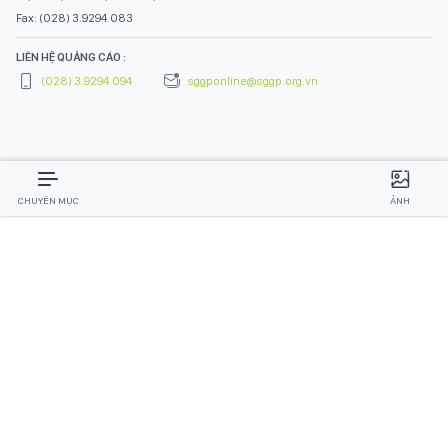
Fax: (028) 3.9294.083
LIÊN HỆ QUẢNG CÁO :
(028) 3.9294.094
sggponline@sggp.org.vn
CHUYÊN MỤC
ẢNH