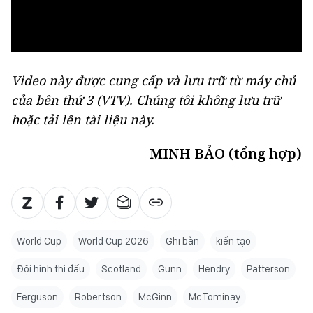
Video này được cung cấp và lưu trữ từ máy chủ
của bên thứ 3 (
VTV
). Chúng tôi không lưu trữ
hoặc tải lên tài liệu này.
MINH BẢO (tổng hợp)
World Cup
World Cup 2026
Ghi bàn
kiến tạo
Đội hình thi đấu
Scotland
Gunn
Hendry
Patterson
Ferguson
Robertson
McGinn
McTominay