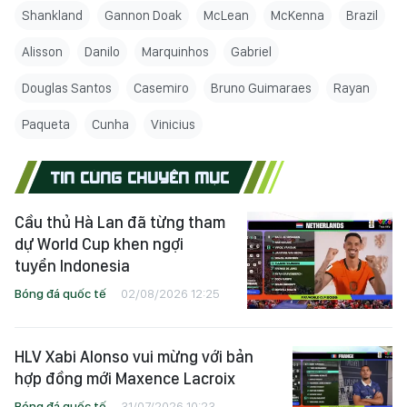
Shankland
Gannon Doak
McLean
McKenna
Brazil
Alisson
Danilo
Marquinhos
Gabriel
Douglas Santos
Casemiro
Bruno Guimaraes
Rayan
Paqueta
Cunha
Vinicius
TIN CÙNG CHUYÊN MỤC
Cầu thủ Hà Lan đã từng tham
dự World Cup khen ngợi
tuyển Indonesia
Bóng đá quốc tế
02/08/2026 12:25
HLV Xabi Alonso vui mừng với bản
hợp đồng mới Maxence Lacroix
Bóng đá quốc tế
31/07/2026 10:23