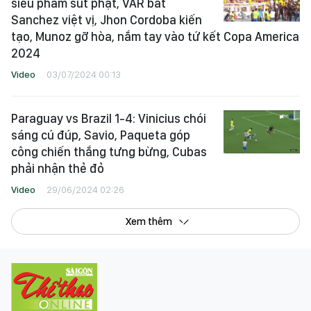
siêu phẩm sút phạt, VAR bắt
Sanchez việt vị, Jhon Cordoba kiến
tạo, Munoz gỡ hòa, nắm tay vào tứ kết Copa America
2024
Video
03/07/2024 00:13
Paraguay vs Brazil 1-4: Vinicius chói
sáng cú đúp, Savio, Paqueta góp
công chiến thắng tưng bừng, Cubas
phải nhận thẻ đỏ
Video
29/06/2024 02:26
Xem thêm