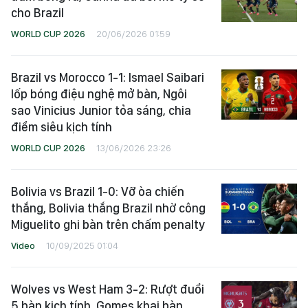
cho Brazil
WORLD CUP 2026
20/06/2026 01:59
Brazil vs Morocco 1-1: Ismael Saibari
lốp bóng điệu nghệ mở bàn, Ngôi
sao Vinicius Junior tỏa sáng, chia
điểm siêu kịch tính
WORLD CUP 2026
13/06/2026 23:26
Bolivia vs Brazil 1-0: Vỡ òa chiến
thắng, Bolivia thắng Brazil nhờ công
Miguelito ghi bàn trên chấm penalty
Video
10/09/2025 01:04
Wolves vs West Ham 3-2: Rượt đuổi
5 bàn kịch tính, Gomes khai bàn,