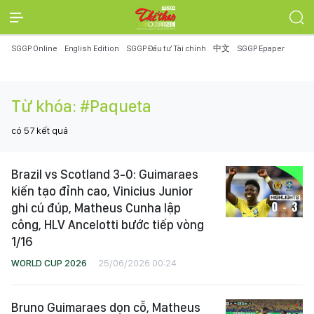
SGGP Online
English Edition
SGGP Đầu tư Tài chính
中文
SGGP Epaper
Từ khóa:
#Paqueta
có
57
kết quả
Brazil vs Scotland 3-0: Guimaraes
kiến tạo đỉnh cao, Vinicius Junior
ghi cú đúp, Matheus Cunha lập
công, HLV Ancelotti bước tiếp vòng
1/16
WORLD CUP 2026
25/06/2026 00:24
Bruno Guimaraes dọn cỗ, Matheus