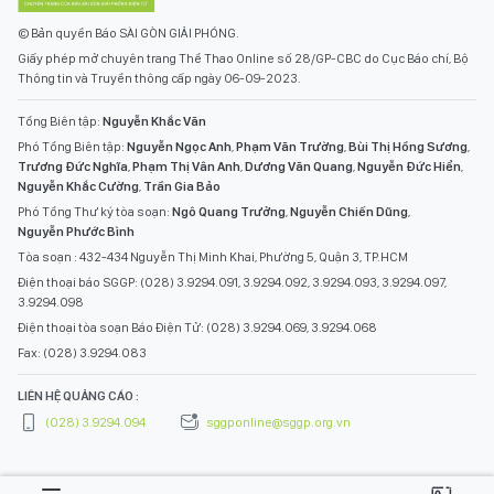
© Bản quyền Báo SÀI GÒN GIẢI PHÓNG.
Giấy phép mở chuyên trang Thể Thao Online số 28/GP-CBC do Cục Báo chí, Bộ
Thông tin và Truyền thông cấp ngày 06-09-2023.
Tổng Biên tập:
Nguyễn Khắc Văn
Phó Tổng Biên tập:
Nguyễn Ngọc Anh
,
Phạm Văn Trường
,
Bùi Thị Hồng Sương
,
Trương Đức Nghĩa
,
Phạm Thị Vân Anh
,
Dương Văn Quang
,
Nguyễn Đức Hiển
,
Nguyễn Khắc Cường
,
Trần Gia Bảo
Phó Tổng Thư ký tòa soạn:
Ngô Quang Trưởng
,
Nguyễn Chiến Dũng
,
Nguyễn Phước Bình
Tòa soạn : 432-434 Nguyễn Thị Minh Khai, Phường 5, Quận 3, TP.HCM
Điện thoại báo SGGP: (028) 3.9294.091, 3.9294.092, 3.9294.093, 3.9294.097,
3.9294.098
Điện thoại tòa soạn Báo Điện Tử: (028) 3.9294.069, 3.9294.068
Fax: (028) 3.9294.083
LIÊN HỆ QUẢNG CÁO :
(028) 3.9294.094
sggponline@sggp.org.vn