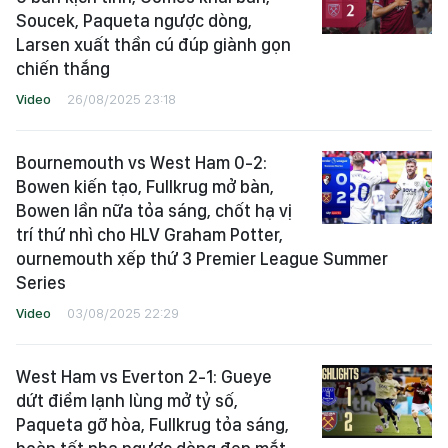
Soucek, Paqueta ngược dòng,
Larsen xuất thần cú đúp giành gọn
chiến thắng
Video
26/08/2025 23:18
Bournemouth vs West Ham 0-2:
Bowen kiến tạo, Fullkrug mở bàn,
Bowen lần nữa tỏa sáng, chốt hạ vị
trí thứ nhì cho HLV Graham Potter,
ournemouth xếp thứ 3 Premier League Summer
Series
Video
03/08/2025 22:29
West Ham vs Everton 2-1: Gueye
dứt điểm lạnh lùng mở tỷ số,
Paqueta gỡ hòa, Fullkrug tỏa sáng,