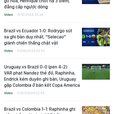
gỡ hòa, Henrique chốt hạ 3 điểm,
đẳng cấp ngược dòng
Video
11/10/2024 02:24
Brazil vs Ecuador 1-0: Rodrygo sút
xa ghi bàn duy nhất, "Selecao"
giành chiến thắng chật vật
Video
07/09/2024 02:52
Uruguay vs Brazil 0-0 (pen 4-2):
VAR phạt Nandez thẻ đỏ, Raphinha,
Endrick kém duyên ghi bàn, Uruguay
gặp Colombia ở bán kết Copa America
Video
07/07/2024 02:54
Brazil vs Colombia 1-1: Raphinha ghi