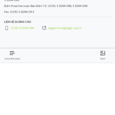
3.9294.098
Điện thoại tòa soạn Báo Điện Tử: (028) 3.9294.069, 3.9294.068
Fax: (028) 3.9294.083
LIÊN HỆ QUẢNG CÁO :
(028) 3.9294.094
sggponline@sggp.org.vn
CHUYÊN MỤC
ẢNH