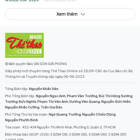
Xem thêm
© Bản quyền Báo SÀI GÒN GIẢI PHÓNG.
Giấy phép mở chuyên trang Thể Thao Online số 28/GP-CBC do Cục Báo chí, Bộ
Thông tin và Truyền thông cấp ngày 06-09-2023.
Tổng Biên tập:
Nguyễn Khắc Văn
Phó Tổng Biên tập:
Nguyễn Ngọc Anh
,
Phạm Văn Trường
,
Bùi Thị Hồng Sương
,
Trương Đức Nghĩa
,
Phạm Thị Vân Anh
,
Dương Văn Quang
,
Nguyễn Đức Hiển
,
Nguyễn Khắc Cường
,
Trần Gia Bảo
Phó Tổng Thư ký tòa soạn:
Ngô Quang Trưởng
,
Nguyễn Chiến Dũng
,
Nguyễn Phước Bình
Tòa soạn : 432-434 Nguyễn Thị Minh Khai, Phường 5, Quận 3, TP.HCM
Điện thoại báo SGGP: (028) 3.9294.091, 3.9294.092, 3.9294.093, 3.9294.097,