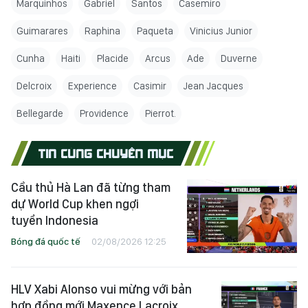
Marquinhos
Gabriel
Santos
Casemiro
Guimarares
Raphina
Paqueta
Vinicius Junior
Cunha
Haiti
Placide
Arcus
Ade
Duverne
Delcroix
Experience
Casimir
Jean Jacques
Bellegarde
Providence
Pierrot.
TIN CÙNG CHUYÊN MỤC
Cầu thủ Hà Lan đã từng tham
dự World Cup khen ngợi
tuyển Indonesia
Bóng đá quốc tế
02/08/2026 12:25
HLV Xabi Alonso vui mừng với bản
hợp đồng mới Maxence Lacroix