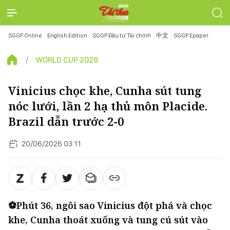
SGGP Online
English Edition
SGGP Đầu tư Tài chính
中文
SGGP Epaper
WORLD CUP 2026
Vinicius chọc khe, Cunha sút tung
nóc lưới, lần 2 hạ thủ môn Placide.
Brazil dẫn trước 2-0
20/06/2026 03:11
⚽Phút 36, ngôi sao Vinicius đột phá và chọc
khe, Cunha thoát xuống và tung cú sút vào