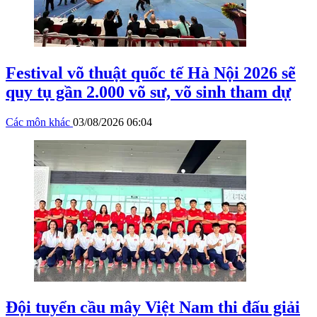
Festival võ thuật quốc tế Hà Nội 2026 sẽ
quy tụ gần 2.000 võ sư, võ sinh tham dự
Các môn khác
03/08/2026 06:04
Đội tuyển cầu mây Việt Nam thi đấu giải