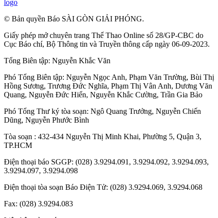
logo
© Bản quyền Báo SÀI GÒN GIẢI PHÓNG.
Giấy phép mở chuyên trang Thể Thao Online số 28/GP-CBC do
Cục Báo chí, Bộ Thông tin và Truyền thông cấp ngày 06-09-2023.
Tổng Biên tập:
Nguyễn Khắc Văn
Phó Tổng Biên tập:
Nguyễn Ngọc Anh
,
Phạm Văn Trường
,
Bùi Thị
Hồng Sương
,
Trương Đức Nghĩa
,
Phạm Thị Vân Anh
,
Dương Văn
Quang
,
Nguyễn Đức Hiển
,
Nguyễn Khắc Cường
,
Trần Gia Bảo
Phó Tổng Thư ký tòa soạn:
Ngô Quang Trưởng
,
Nguyễn Chiến
Dũng
,
Nguyễn Phước Bình
Tòa soạn : 432-434 Nguyễn Thị Minh Khai, Phường 5, Quận 3,
TP.HCM
Điện thoại báo SGGP: (028) 3.9294.091, 3.9294.092, 3.9294.093,
3.9294.097, 3.9294.098
Điện thoại tòa soạn Báo Điện Tử: (028) 3.9294.069, 3.9294.068
Fax: (028) 3.9294.083