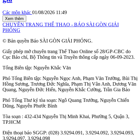
Các môn khác
01/08/2026 11:49
Xem thêm
CHUYÊN TRANG THỂ THAO - BÁO SÀI GÒN GIẢI
PHÓNG
© Bản quyền Báo SÀI GÒN GIẢI PHÓNG.
Giấy phép mở chuyên trang Thể Thao Online số 28/GP-CBC do
Cục Báo chí, Bộ Thông tin và Truyền thông cấp ngày 06-09-2023.
Tổng Biên tập:
Nguyễn Khắc Văn
Phó Tổng Biên tập:
Nguyễn Ngọc Anh
,
Phạm Văn Trường
,
Bùi Thị
Hồng Sương
,
Trương Đức Nghĩa
,
Phạm Thị Vân Anh
,
Dương Văn
Quang
,
Nguyễn Đức Hiển
,
Nguyễn Khắc Cường
,
Trần Gia Bảo
Phó Tổng Thư ký tòa soạn:
Ngô Quang Trưởng
,
Nguyễn Chiến
Dũng
,
Nguyễn Phước Bình
Tòa soạn : 432-434 Nguyễn Thị Minh Khai, Phường 5, Quận 3,
TP.HCM
Điện thoại báo SGGP: (028) 3.9294.091, 3.9294.092, 3.9294.093,
3.9294.097, 3.9294.098