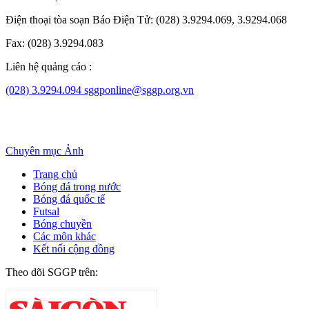
Điện thoại tòa soạn Báo Điện Tử: (028) 3.9294.069, 3.9294.068
Fax: (028) 3.9294.083
Liên hệ quảng cáo :
(028) 3.9294.094
sggponline@sggp.org.vn
Chuyên mục
Ảnh
Trang chủ
Bóng đá trong nước
Bóng đá quốc tế
Futsal
Bóng chuyền
Các môn khác
Kết nối cộng đồng
Theo dõi SGGP trên: