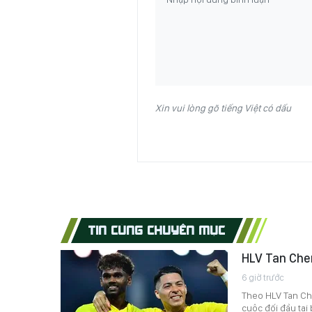
Xin vui lòng gõ tiếng Việt có dấu
TIN CÙNG CHUYÊN MỤC
HLV Tan Chen
6 giờ trước
Theo HLV Tan Ch
cuộc đối đầu tạ