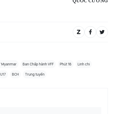
QUỐC CƯỜNG
7 Myanmar
Ban Chấp hành VFF
Phút 18
Linh chi
U17
BCH
Trung tuyến