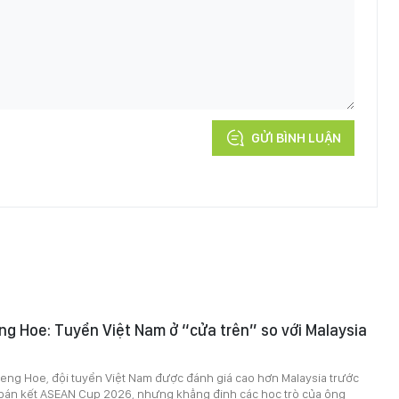
GỬI BÌNH LUẬN
g Hoe: Tuyển Việt Nam ở “cửa trên” so với Malaysia
eng Hoe, đội tuyển Việt Nam được đánh giá cao hơn Malaysia trước
i bán kết ASEAN Cup 2026, nhưng khẳng định các học trò của ông