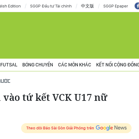
lish Edition
SGGP Đầu tư Tài chính
中文版
SGGP Epaper
FUTSAL
BÓNG CHUYỀN
CÁC MÔN KHÁC
KẾT NỐI CỘNG ĐỒN
NƯỚC
 vào tứ kết VCK U17 nữ
Theo dõi Báo Sài Gòn Giải Phóng trên