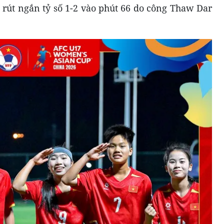
rút ngắn tỷ số 1-2 vào phút 66 do công Thaw Dar