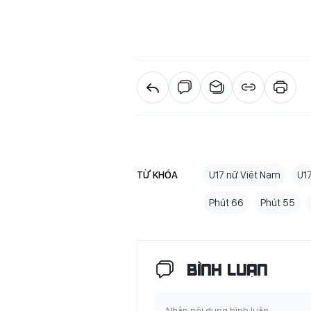
TỪ KHÓA
U17 nữ Việt Nam
U1
Phút 66
Phút 55
BÌNH LUẬN