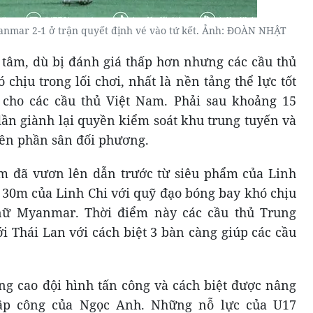
nmar 2-1 ở trận quyết định vé vào tứ kết. Ảnh: ĐOÀN NHẬT
 tâm, dù bị đánh giá thấp hơn nhưng các cầu thủ
chịu trong lối chơi, nhất là nền tảng thể lực tốt
cho các cầu thủ Việt Nam. Phải sau khoảng 15
ần giành lại quyền kiểm soát khu trung tuyến và
bên phần sân đối phương.
am đã vươn lên dẫn trước từ siêu phẩm của Linh
n 30m của Linh Chi với quỹ đạo bóng bay khó chịu
nữ Myanmar. Thời điểm này các cầu thủ Trung
ới Thái Lan với cách biệt 3 bàn càng giúp các cầu
ng cao đội hình tấn công và cách biệt được nâng
lập công của Ngọc Anh. Những nỗ lực của U17