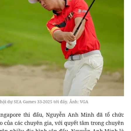
 hội dự SEA Games 33-2025 tới đây. Ảnh: VGA
ingapore thi đấu, Nguyễn Anh Minh đã tổ chức
áo của các chuyên gia, với quyết tâm trong chuyên