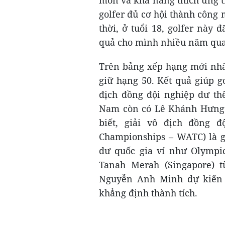
môn và khả năng thích ứng t
golfer đủ cơ hội thành công
thời, ở tuổi 18, golfer này
quả cho mình nhiều năm qua
Trên bảng xếp hạng mới nhấ
giữ hạng 50. Kết quả giúp g
địch đồng đội nghiệp dư thế
Nam còn có Lê Khánh Hưng c
biết, giải vô địch đồng 
Championships – WATC) là gi
dư quốc gia ví như Olympic 
Tanah Merah (Singapore) t
Nguyễn Anh Minh dự kiến th
khẳng định thành tích.