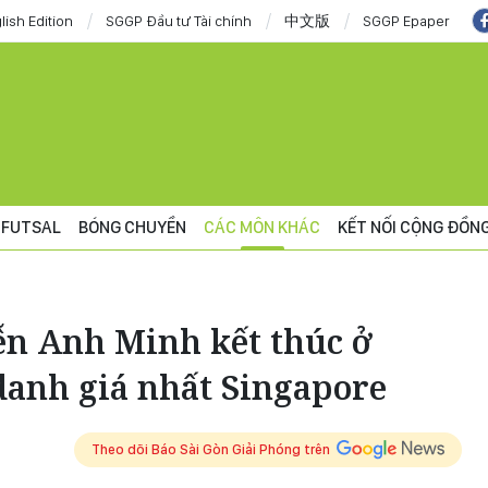
lish Edition
SGGP Đầu tư Tài chính
中文版
SGGP Epaper
FUTSAL
BÓNG CHUYỀN
CÁC MÔN KHÁC
KẾT NỐI CỘNG ĐỒN
n Anh Minh kết thúc ở
 danh giá nhất Singapore
Theo dõi Báo Sài Gòn Giải Phóng trên