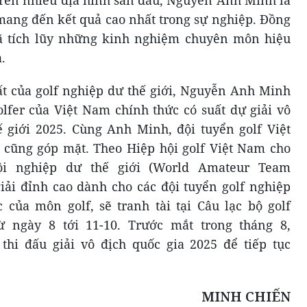
rên nhiều địa hình sân đấu, Nguyễn Anh Minh là
 mang đến kết quả cao nhất trong sự nghiệp. Đồng
 đã tích lũy những kinh nghiệm chuyên môn hiệu
.
t của golf nghiệp dư thế giới, Nguyễn Anh Minh
olfer của Việt Nam chính thức có suất dự giải vô
 giới 2025. Cùng Anh Minh, đội tuyển golf Việt
ũng góp mặt. Theo Hiệp hội golf Việt Nam cho
đội nghiệp dư thế giới (World Amateur Team
ải đỉnh cao dành cho các đội tuyển golf nghiệp
của môn golf, sẽ tranh tài tại Câu lạc bộ golf
ừ ngày 8 tới 11-10. Trước mắt trong tháng 8,
i đấu giải vô địch quốc gia 2025 để tiếp tục
MINH CHIẾN