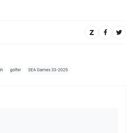
nh
golfer
SEA Games 33-2025