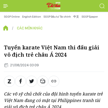
SGGP Online
English Edition
SGGP Đầu tư Tài chính
中文
SGGP Epaper
CÁC MÔN KHÁC
Tuyển karate Việt Nam thi đấu giải
vô địch trẻ châu Á 2024
21/08/2024 03:09
Các võ sỹ chủ chốt của đội hình tuyển karate trẻ
Việt Nam đang có mặt tại Philippines tranh tài
giải vô địch trẻ châu Á 2024.