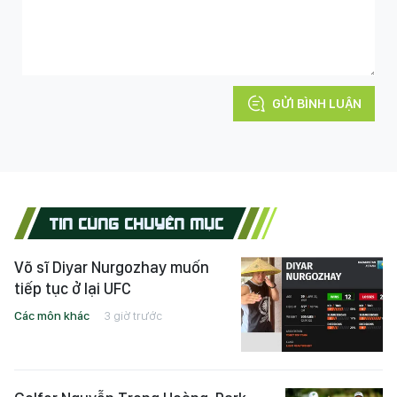
GỬI BÌNH LUẬN
TIN CÙNG CHUYÊN MỤC
Võ sĩ Diyar Nurgozhay muốn
tiếp tục ở lại UFC
Các môn khác
3 giờ trước