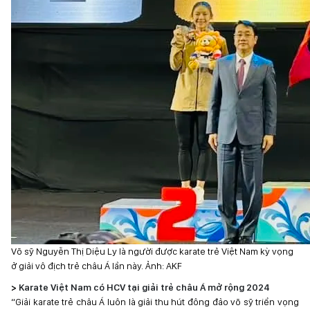
Võ sỹ Nguyễn Thị Diệu Ly là người được karate trẻ Việt Nam kỳ vọng
ở giải vô địch trẻ châu Á lần này. Ảnh: AKF
>
Karate Việt Nam có HCV tại giải trẻ châu Á mở rộng 2024
“Giải karate trẻ châu Á luôn là giải thu hút đông đảo võ sỹ triển vọng