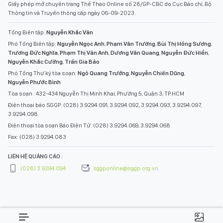
Giấy phép mở chuyên trang Thể Thao Online số 28/GP-CBC do Cục Báo chí, Bộ
Thông tin và Truyền thông cấp ngày 06-09-2023.
Tổng Biên tập:
Nguyễn Khắc Văn
Phó Tổng Biên tập:
Nguyễn Ngọc Anh
,
Phạm Văn Trường
,
Bùi Thị Hồng Sương
,
Trương Đức Nghĩa
,
Phạm Thị Vân Anh
,
Dương Văn Quang
,
Nguyễn Đức Hiển
,
Nguyễn Khắc Cường
,
Trần Gia Bảo
Phó Tổng Thư ký tòa soạn:
Ngô Quang Trưởng
,
Nguyễn Chiến Dũng
,
Nguyễn Phước Bình
Tòa soạn : 432-434 Nguyễn Thị Minh Khai, Phường 5, Quận 3, TP.HCM
Điện thoại báo SGGP: (028) 3.9294.091, 3.9294.092, 3.9294.093, 3.9294.097,
3.9294.098
Điện thoại tòa soạn Báo Điện Tử: (028) 3.9294.069, 3.9294.068
Fax: (028) 3.9294.083
LIÊN HỆ QUẢNG CÁO :
(028) 3.9294.094
sggponline@sggp.org.vn