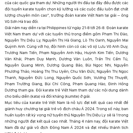
của các quốc gia tham dự. Những người thi đấu tại đây đều được các
đội tuyển karate tuyển chọn kỹ lưỡng và các cuộc đấu luôn đạt chất
lượng chuyên môn cao”, trưởng đoàn karate Việt Nam tại giải – ông
Vũ Sơn Hà trao đổi.
Giải năm nay diễn ra tại Philippines từ ngày 21-8 tới 26-8. Đoàn karate
Việt Nam tham dự với các tuyển thủ trọng điểm gồm Phạm Thị Đào,
Nguyễn Thị Diệu Ly, Nguyễn Thị Hà Giang, Lò Thị Oanh, Nguyễn Mai
Quỳnh Anh. Cùng với họ, đội hình còn có các võ sỹ Lưu Võ Anh Duy,
Trương Nam Tiến, Phạm Nguyễn Anh Hậu, Huỳnh Kim Tiến, Dương
Văn Khái, Phạm Duy Mạnh, Dương Văn Luôn, Trần Thị Cẩm Tú,
Nguyễn Quang Minh, Dương Quang Bảo, Bùi Ngọc Nhi, Nguyễn
Phương Thảo, Hoàng Thị Thu Uyên, Chu Văn Đức, Nguyễn Thị Ngọc
Thanh, Nguyễn Đức Long, Nguyễn Quốc Sơn, Vương Thị Thuyết,
Phạm Trường Giang, Bùi Chí Công, Phạm Quang Hào, Đinh Hồng
Dương tham gia. Đội karate trẻ Việt Nam tham dự các nội dung dành
cho biểu diễn (kata) và đối kháng (kumite) ở giải.
Mục tiêu của karate trẻ Việt Nam là nỗ lực đạt kết quả cao nhất để
giành huy chương tại giải trẻ vô địch châu Á 2024. Trong số này, ban
huấn luyện rất kỳ vọng nữ tuyển thủ Nguyễn Thị Diệu Ly sẽ là 1 trong
những người đạt kết quả cao nhất. Tháng 4 năm nay, đội karate Việt
Nam đã dự giải vô địch Đông Nam Á 2024 và đạt nhiều thành tích