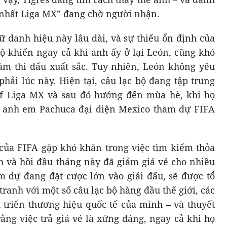
c nhất Liga MX” đang chờ người nhận.
iữ danh hiệu này lâu dài, và sự thiếu ổn định của
bộ khiến ngay cả khi anh ấy ở lại León, cũng khó
m thi đấu xuất sắc. Tuy nhiên, León không yêu
phải lúc này. Hiện tại, câu lạc bộ đang tập trung
off Liga MX và sau đó hướng đến mùa hè, khi họ
 anh em Pachuca đại diện Mexico tham dự FIFA
của FIFA gặp khó khăn trong việc tìm kiếm thỏa
 và hồi đầu tháng này đã giảm giá vé cho nhiều
am dự đang đặt cược lớn vào giải đấu, sẽ được tổ
tranh với một số câu lạc bộ hàng đầu thế giới, các
 triển thương hiệu quốc tế của mình – và thuyết
ng việc trả giá vé là xứng đáng, ngay cả khi họ