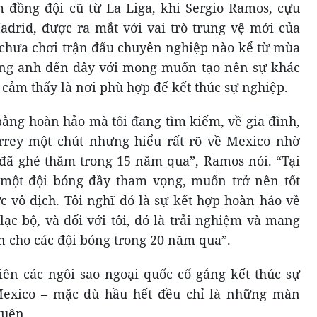
 đồng đội cũ từ La Liga, khi Sergio Ramos, cựu
adrid, được ra mắt với vai trò trung vệ mới của
 chưa chơi trận đấu chuyên nghiệp nào kể từ mùa
hưng anh đến đây với mong muốn tạo nên sự khác
 cảm thấy là nơi phù hợp để kết thúc sự nghiệp.
bằng hoàn hảo mà tôi đang tìm kiếm, về gia đình,
errey một chút nhưng hiểu rất rõ về Mexico nhờ
 đã ghé thăm trong 15 năm qua”, Ramos nói. “Tại
à một đội bóng đầy tham vọng, muốn trở nên tốt
c vô địch. Tôi nghĩ đó là sự kết hợp hoàn hảo về
 lạc bộ, và đối với tôi, đó là trải nghiệm và mang
n cho các đội bóng trong 20 năm qua”.
iên các ngôi sao ngoại quốc cố gắng kết thúc sự
Mexico – mặc dù hầu hết đều chỉ là những màn
quên.