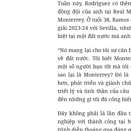
Tuần này, Rodríguez có thêm
đồng đội của anh tại Real M
Monterrey. Ở tuổi 38, Ramos
giải 2023-24 với Sevilla, n
biệt tại một đất nước mà anh
“Nó mang lại cho tôi sự cân 
về đất nước. Tôi biết Mont
một số người bạn tốt mà tôi
sao lại là Monterrey? Đó l
hơn, phát triển và giành chứ
triết lý và tinh thần của câu
đến những gì tôi đã cống hiế
Đây không phải là lần đầu t
nghiệp với thành công tại 
trình diễn thoáng qua đáng 