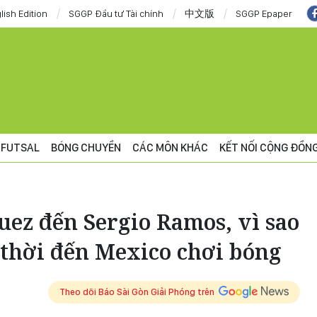
lish Edition
SGGP Đầu tư Tài chính
中文版
SGGP Epaper
FUTSAL
BÓNG CHUYỀN
CÁC MÔN KHÁC
KẾT NỐI CỘNG ĐỒN
ez đến Sergio Ramos, vì sao
 thời đến Mexico chơi bóng
Theo dõi Báo Sài Gòn Giải Phóng trên