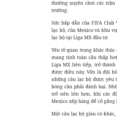
thường xuyên chơi các trận 
trường.
Sức hấp dẫn của FIFA Club 
lạc bộ, của Mexico và khu v
lạc bộ tại Liga MX đầu tư.
Yếu tố quan trọng khác thúc 
mang tính toàn cầu thấp hơ
Liga MX liên tiếp, trở thàn
được điều này. Vốn là đội b
những câu lạc bộ được yêu t
bóng cần phải đánh bại. Nhữ
trở nên lớn hơn, khi các đ
Mexico xếp hàng để cố gắng 
Một câu lạc bộ giàu có khác