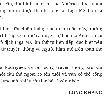
n cầu, đội hình hiện tại của América dựa nhiều
ứng minh được thành công tại Liga MX hơn là
i.
ột lần nữa chiến thắng vào mùa xuân này, nhưng
rld Cup sẽ lu mờ cả quyền tự hào mà América có
ô địch Liga MX lần thứ tư liên tiếp, đặc biệt nếu
 từ truyền thông và người hâm mộ trên toàn thế
a Rodríguez và làn sóng truyền thông sau khi
t cầu thủ ngoại có tên tuổi và vẫn có thể cống
n lược mà nhiều câu lạc bộ sẽ cân nhắc.
LONG KHANG