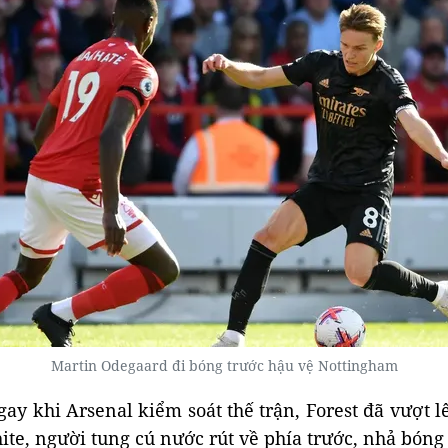
Martin Odegaard đi bóng trước hậu vệ Nottingham
gay khi Arsenal kiểm soát thế trận, Forest đã vượt
te, người tung cú nước rút về phía trước, nhả bóng