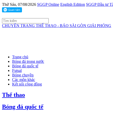
Thứ Sáu, 07/08/2026
SGGP Online
English Edition
SGGP Đầu tư Tà
CHUYÊN TRANG THỂ THAO - BÁO SÀI GÒN GIẢI PHÓNG
Trang chủ
Bóng đá trong nước
Bóng đá quốc tế
Futsal
Bóng chuyền
Các môn khác
Kết nối cộng đồng
Thể thao
Bóng đá quốc tế