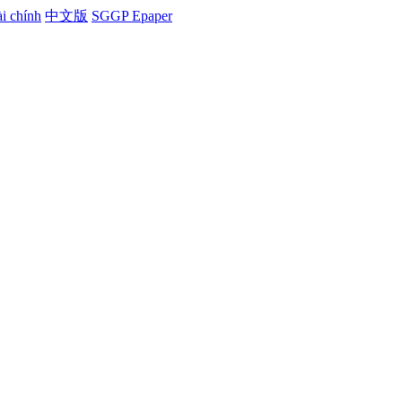
i chính
中文版
SGGP Epaper