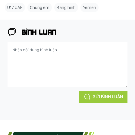
U17 UAE
Chúng em
Băng hình
Yemen
BÌNH LUẬN
GỬI BÌNH LUẬN