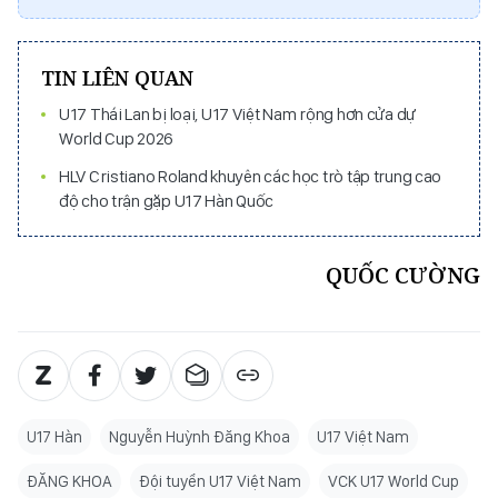
TIN LIÊN QUAN
U17 Thái Lan bị loại, U17 Việt Nam rộng hơn cửa dự
World Cup 2026
HLV Cristiano Roland khuyên các học trò tập trung cao
độ cho trận gặp U17 Hàn Quốc
QUỐC CƯỜNG
U17 Hàn
Nguyễn Huỳnh Đăng Khoa
U17 Việt Nam
ĐĂNG KHOA
Đội tuyển U17 Việt Nam
VCK U17 World Cup