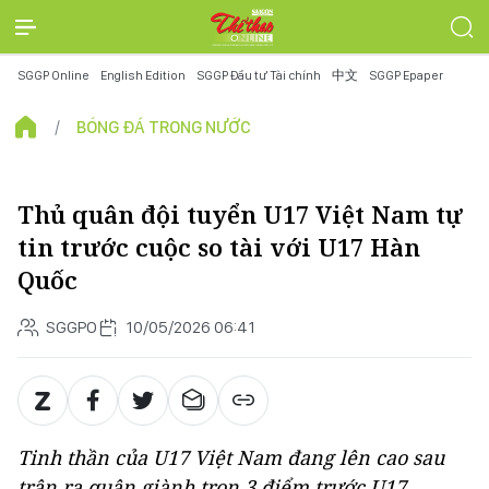
SGGP Online
English Edition
SGGP Đầu tư Tài chính
中文
SGGP Epaper
BÓNG ĐÁ TRONG NƯỚC
Thủ quân đội tuyển U17 Việt Nam tự
tin trước cuộc so tài với U17 Hàn
Quốc
SGGPO
10/05/2026 06:41
Tinh thần của U17 Việt Nam đang lên cao sau
trận ra quân giành trọn 3 điểm trước U17