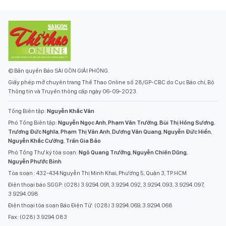
© Bản quyền Báo SÀI GÒN GIẢI PHÓNG.
Giấy phép mở chuyên trang Thể Thao Online số 28/GP-CBC do Cục Báo chí, Bộ
Thông tin và Truyền thông cấp ngày 06-09-2023.
Tổng Biên tập:
Nguyễn Khắc Văn
Phó Tổng Biên tập:
Nguyễn Ngọc Anh
,
Phạm Văn Trường
,
Bùi Thị Hồng Sương
,
Trương Đức Nghĩa
,
Phạm Thị Vân Anh
,
Dương Văn Quang
,
Nguyễn Đức Hiển
,
Nguyễn Khắc Cường
,
Trần Gia Bảo
Phó Tổng Thư ký tòa soạn:
Ngô Quang Trưởng
,
Nguyễn Chiến Dũng
,
Nguyễn Phước Bình
Tòa soạn : 432-434 Nguyễn Thị Minh Khai, Phường 5, Quận 3, TP.HCM
Điện thoại báo SGGP: (028) 3.9294.091, 3.9294.092, 3.9294.093, 3.9294.097,
3.9294.098
Điện thoại tòa soạn Báo Điện Tử: (028) 3.9294.069, 3.9294.068
Fax: (028) 3.9294.083