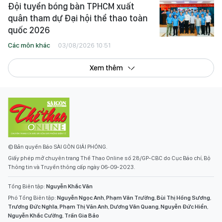
Đội tuyển bóng bàn TPHCM xuất
quân tham dự Đại hội thể thao toàn
quốc 2026
Các môn khác
03/08/2026 10:51
Xem thêm
© Bản quyền Báo SÀI GÒN GIẢI PHÓNG.
Giấy phép mở chuyên trang Thể Thao Online số 28/GP-CBC do Cục Báo chí, Bộ
Thông tin và Truyền thông cấp ngày 06-09-2023.
Tổng Biên tập:
Nguyễn Khắc Văn
Phó Tổng Biên tập:
Nguyễn Ngọc Anh
,
Phạm Văn Trường
,
Bùi Thị Hồng Sương
,
Trương Đức Nghĩa
,
Phạm Thị Vân Anh
,
Dương Văn Quang
,
Nguyễn Đức Hiển
,
Nguyễn Khắc Cường
,
Trần Gia Bảo