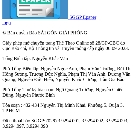
SGGP Epaper
logo
© Bản quyền Báo SÀI GÒN GIẢI PHÓNG.
Giấy phép mở chuyên trang Thể Thao Online số 28/GP-CBC do
Cục Báo chí, Bộ Thông tin và Truyền thông cấp ngày 06-09-2023.
Tổng Biên tập:
Nguyễn Khắc Văn
Phó Tổng Biên tập:
Nguyễn Ngọc Anh
,
Phạm Văn Trường
,
Bùi Thị
Hồng Sương
,
Trương Đức Nghĩa
,
Phạm Thị Vân Anh
,
Dương Văn
Quang
,
Nguyễn Đức Hiển
,
Nguyễn Khắc Cường
,
Trần Gia Bảo
Phó Tổng Thư ký tòa soạn:
Ngô Quang Trưởng
,
Nguyễn Chiến
Dũng
,
Nguyễn Phước Bình
Tòa soạn : 432-434 Nguyễn Thị Minh Khai, Phường 5, Quận 3,
TP.HCM
Điện thoại báo SGGP: (028) 3.9294.091, 3.9294.092, 3.9294.093,
3.9294.097, 3.9294.098