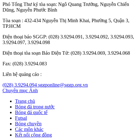
Phó Tổng Thư ký tòa soạn:
Ngô Quang Trưởng
,
Nguyễn Chiến
Dũng
,
Nguyễn Phước Bình
Tòa soạn : 432-434 Nguyễn Thị Minh Khai, Phường 5, Quận 3,
TP.HCM
Điện thoại báo SGGP: (028) 3.9294.091, 3.9294.092, 3.9294.093,
3.9294.097, 3.9294.098
Điện thoại tòa soạn Báo Điện Tử: (028) 3.9294.069, 3.9294.068
Fax: (028) 3.9294.083
Liên hệ quảng cáo :
(028) 3.9294.094
sggponline@sggp.org.vn
Chuyên mục
Ảnh
Trang chủ
Bóng đá trong nước
Bóng đá quốc tế
Futsal
Bóng chuyền
Các môn khác
Kết nối cộng đồng