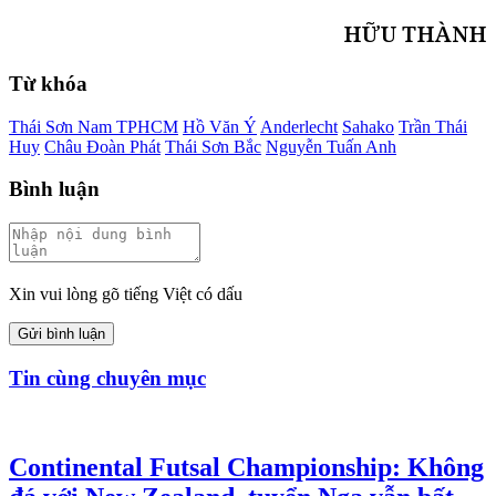
HỮU THÀNH
Từ khóa
Thái Sơn Nam TPHCM
Hồ Văn Ý
Anderlecht
Sahako
Trần Thái
Huy
Châu Đoàn Phát
Thái Sơn Bắc
Nguyễn Tuấn Anh
Bình luận
Xin vui lòng gõ tiếng Việt có dấu
Gửi bình luận
Tin cùng chuyên mục
Continental Futsal Championship: Không