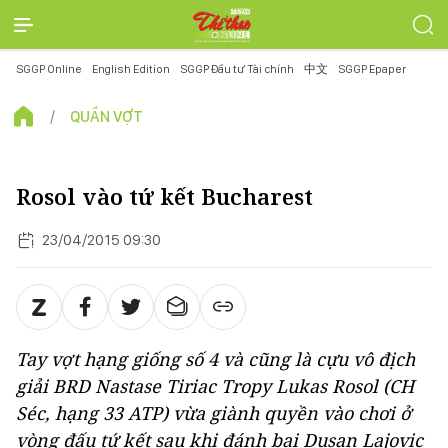
SGGP Online
English Edition
SGGP Đầu tư Tài chính
中文
SGGP Epaper
QUẦN VỢT
Rosol vào tứ kết Bucharest
23/04/2015 09:30
Tay vợt hạng giống số 4 và cũng là cựu vô địch
giải BRD Nastase Tiriac Tropy Lukas Rosol (CH
Séc, hạng 33 ATP) vừa giành quyền vào chơi ở
vòng đấu tứ kết sau khi đánh bại Dusan Lajovic