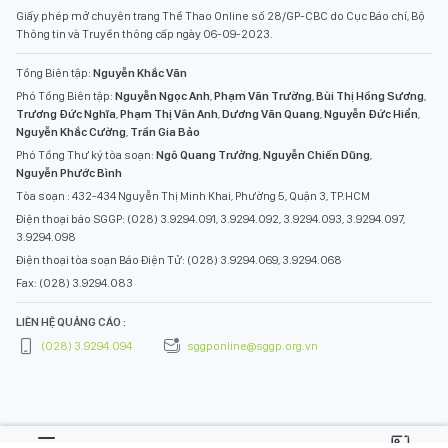
Giấy phép mở chuyên trang Thể Thao Online số 28/GP-CBC do Cục Báo chí, Bộ
Thông tin và Truyền thông cấp ngày 06-09-2023.
Tổng Biên tập:
Nguyễn Khắc Văn
Phó Tổng Biên tập:
Nguyễn Ngọc Anh
,
Phạm Văn Trường
,
Bùi Thị Hồng Sương
,
Trương Đức Nghĩa
,
Phạm Thị Vân Anh
,
Dương Văn Quang
,
Nguyễn Đức Hiển
,
Nguyễn Khắc Cường
,
Trần Gia Bảo
Phó Tổng Thư ký tòa soạn:
Ngô Quang Trưởng
,
Nguyễn Chiến Dũng
,
Nguyễn Phước Bình
Tòa soạn : 432-434 Nguyễn Thị Minh Khai, Phường 5, Quận 3, TP.HCM
Điện thoại báo SGGP: (028) 3.9294.091, 3.9294.092, 3.9294.093, 3.9294.097,
3.9294.098
Điện thoại tòa soạn Báo Điện Tử: (028) 3.9294.069, 3.9294.068
Fax: (028) 3.9294.083
LIÊN HỆ QUẢNG CÁO :
(028) 3.9294.094
sggponline@sggp.org.vn