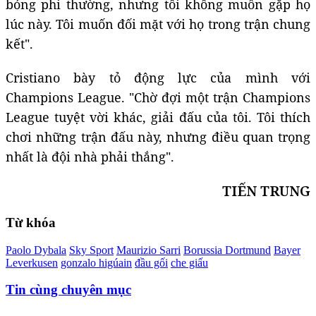
bóng phi thường, nhưng tôi không muốn gặp họ
lúc này. Tôi muốn đối mặt với họ trong trận chung
kết".
Cristiano bày tỏ động lực của mình với
Champions League. "Chờ đợi một trận Champions
League tuyệt vời khác, giải đấu của tôi. Tôi thích
chơi những trận đấu này, nhưng điều quan trọng
nhất là đội nhà phải thắng".
TIẾN TRUNG
Từ khóa
Paolo Dybala
Sky Sport
Maurizio Sarri
Borussia Dortmund
Bayer
Leverkusen
gonzalo higúain
đầu gối
che giấu
Tin cùng chuyên mục