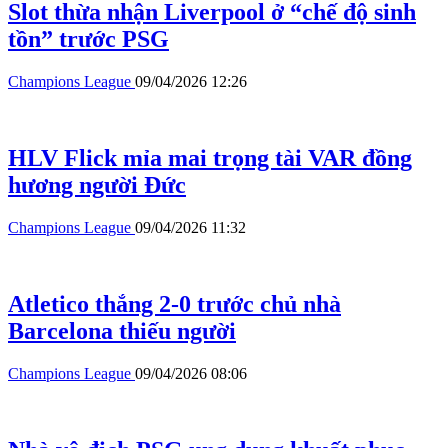
Slot thừa nhận Liverpool ở “chế độ sinh
tồn” trước PSG
Champions League
09/04/2026 12:26
HLV Flick mỉa mai trọng tài VAR đồng
hương người Đức
Champions League
09/04/2026 11:32
Atletico thắng 2-0 trước chủ nhà
Barcelona thiếu người
Champions League
09/04/2026 08:06