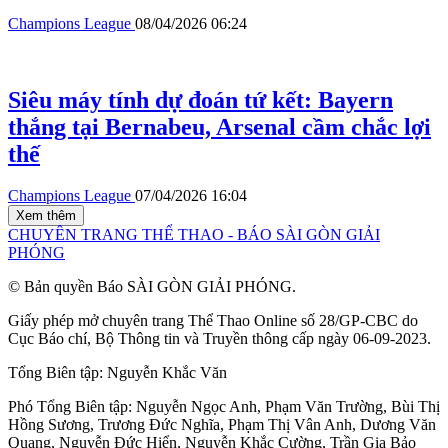
Champions League
08/04/2026 06:24
Siêu máy tính dự đoán tứ kết: Bayern
thắng tại Bernabeu, Arsenal cầm chắc lợi
thế
Champions League
07/04/2026 16:04
Xem thêm
CHUYÊN TRANG THỂ THAO - BÁO SÀI GÒN GIẢI
PHÓNG
© Bản quyền Báo SÀI GÒN GIẢI PHÓNG.
Giấy phép mở chuyên trang Thể Thao Online số 28/GP-CBC do
Cục Báo chí, Bộ Thông tin và Truyền thông cấp ngày 06-09-2023.
Tổng Biên tập:
Nguyễn Khắc Văn
Phó Tổng Biên tập:
Nguyễn Ngọc Anh
,
Phạm Văn Trường
,
Bùi Thị
Hồng Sương
,
Trương Đức Nghĩa
,
Phạm Thị Vân Anh
,
Dương Văn
Quang
,
Nguyễn Đức Hiển
,
Nguyễn Khắc Cường
,
Trần Gia Bảo