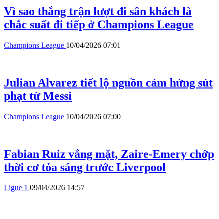
Vì sao thắng trận lượt đi sân khách là
chắc suất đi tiếp ở Champions League
Champions League
10/04/2026 07:01
Julian Alvarez tiết lộ nguồn cảm hứng sút
phạt từ Messi
Champions League
10/04/2026 07:00
Fabian Ruiz vắng mặt, Zaire-Emery chớp
thời cơ tỏa sáng trước Liverpool
Ligue 1
09/04/2026 14:57