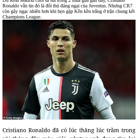
Dù Real Madrid chơi sa sút trong 2 mùa giải gần đây, Cristiano
Ronaldo vẫn tin đó là đối thủ đáng ngại của Juventus. Nhưng CR7
còn gây ngạc nhiên hơn khi hẹn gặp Kền kền trắng ở trận chung kết
Champions League.
Cristiano Ronaldo đã có lúc thăng lúc trầm trong