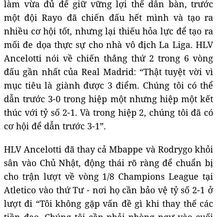
làm vừa đủ để giữ vững lợi thế dẫn bàn, trước
một đội Rayo đã chiến đấu hết mình và tạo ra
nhiều cơ hội tốt, nhưng lại thiếu hỏa lực để tạo ra
mối đe dọa thực sự cho nhà vô địch La Liga. HLV
Ancelotti nói về chiến thắng thứ 2 trong 6 vòng
đấu gần nhất của Real Madrid: “Thật tuyệt vời vì
mục tiêu là giành được 3 điểm. Chúng tôi có thể
dẫn trước 3-0 trong hiệp một nhưng hiệp một kết
thúc với tỷ số 2-1. Và trong hiệp 2, chúng tôi đã có
cơ hội để dẫn trước 3-1”.
HLV Ancelotti đã thay cả Mbappe và Rodrygo khỏi
sân vào Chủ Nhật, động thái rõ ràng để chuẩn bị
cho trận lượt về vòng 1/8 Champions League tại
Atletico vào thứ Tư - nơi họ cần bảo vệ tỷ số 2-1 ở
lượt đi “Tôi không gặp vấn đề gì khi thay thế các
tiền đạo. Chúng tôi cần phải phòng ngự vào cuối