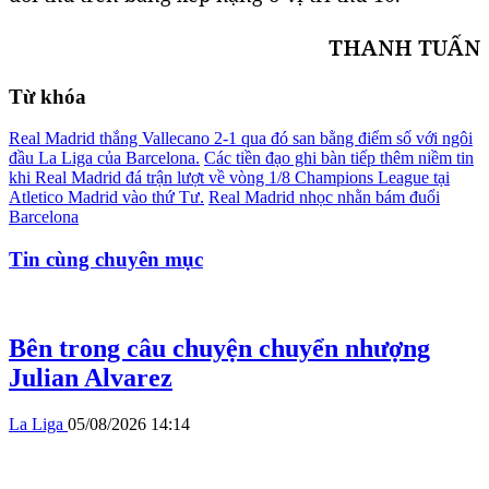
THANH TUẤN
Từ khóa
Real Madrid thắng Vallecano 2-1 qua đó san bằng điểm số với ngôi
đầu La Liga của Barcelona.
Các tiền đạo ghi bàn tiếp thêm niềm tin
khi Real Madrid đá trận lượt về vòng 1/8 Champions League tại
Atletico Madrid vào thứ Tư.
Real Madrid nhọc nhằn bám đuổi
Barcelona
Tin cùng chuyên mục
Bên trong câu chuyện chuyển nhượng
Julian Alvarez
La Liga
05/08/2026 14:14