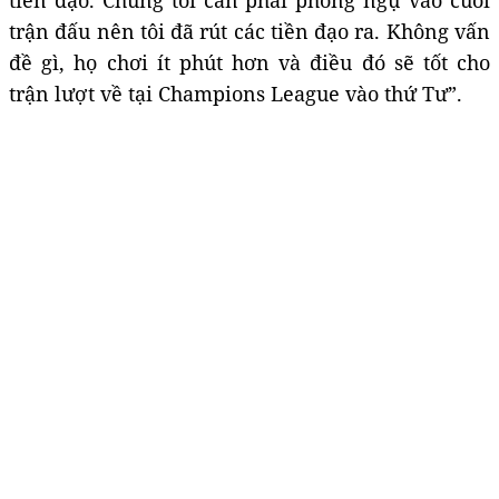
trận đấu nên tôi đã rút các tiền đạo ra. Không vấn
đề gì, họ chơi ít phút hơn và điều đó sẽ tốt cho
trận lượt về tại Champions League vào thứ Tư”.