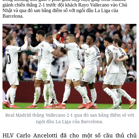
giành chiến thắng 2-1 trước đội khách Rayo Vallecano vào Chủ
Nhật và qua đó san bằng điểm số với ngôi đầu La Liga của
Barcelona.
Real Madrid thắng Vallecano 2-1 qua đó san bằng điểm số với
ngôi đầu La Liga của Barcelona.
HLV Carlo Ancelotti đã cho một số cầu thủ chủ