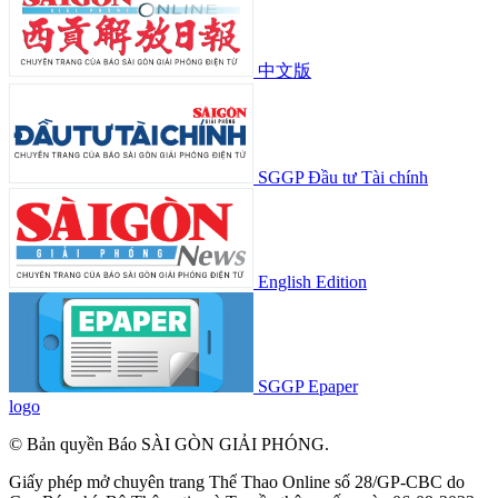
中文版
SGGP Đầu tư Tài chính
English Edition
SGGP Epaper
logo
© Bản quyền Báo SÀI GÒN GIẢI PHÓNG.
Giấy phép mở chuyên trang Thể Thao Online số 28/GP-CBC do