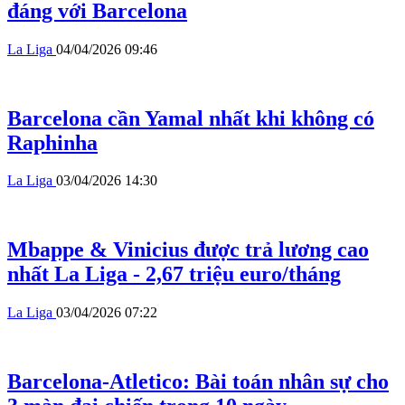
đáng với Barcelona
La Liga
04/04/2026 09:46
Barcelona cần Yamal nhất khi không có
Raphinha
La Liga
03/04/2026 14:30
Mbappe & Vinicius được trả lương cao
nhất La Liga - 2,67 triệu euro/tháng
La Liga
03/04/2026 07:22
Barcelona-Atletico: Bài toán nhân sự cho