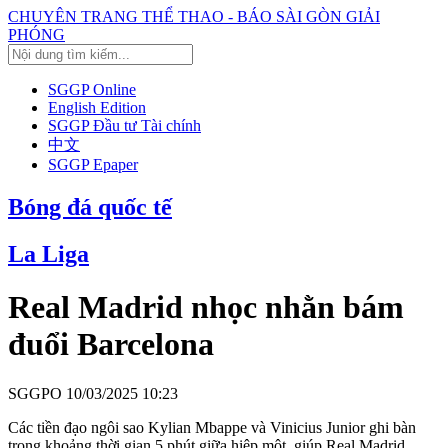
CHUYÊN TRANG THỂ THAO - BÁO SÀI GÒN GIẢI
PHÓNG
SGGP Online
English Edition
SGGP Đầu tư Tài chính
中文
SGGP Epaper
Bóng đá quốc tế
La Liga
Real Madrid nhọc nhằn bám
đuổi Barcelona
SGGPO
10/03/2025 10:23
Các tiền đạo ngôi sao Kylian Mbappe và Vinicius Junior ghi bàn
trong khoảng thời gian 5 phút giữa hiệp một, giúp Real Madrid