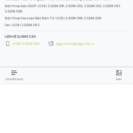
Điện thoại báo SGGP: (028) 3.9294.091, 3.9294.092, 3.9294.093, 3.9294.097,
3.9294.098
Điện thoại tòa soạn Báo Điện Tử: (028) 3.9294.069, 3.9294.068
Fax: (028) 3.9294.083
LIÊN HỆ QUẢNG CÁO :
(028) 3.9294.094
sggponline@sggp.org.vn
CHUYÊN MỤC
ẢNH