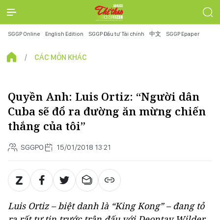
SGGP Online
English Edition
SGGP Đầu tư Tài chính
中文
SGGP Epaper
CÁC MÔN KHÁC
Quyền Anh: Luis Ortiz: “Người dân
Cuba sẽ đổ ra đường ăn mừng chiến
thắng của tôi”
SGGPO
15/01/2018 13:21
Luis Ortiz – biệt danh là “King Kong” – đang tỏ
ra rất tự tin trước trận đấu với Deontay Wilder