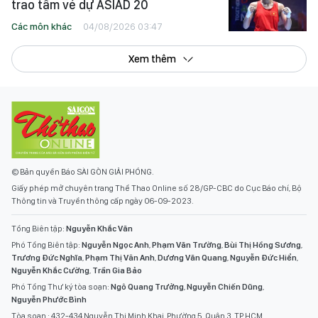
trao tấm vé dự ASIAD 20
Các môn khác
04/08/2026 03:47
Xem thêm
© Bản quyền Báo SÀI GÒN GIẢI PHÓNG.
Giấy phép mở chuyên trang Thể Thao Online số 28/GP-CBC do Cục Báo chí, Bộ
Thông tin và Truyền thông cấp ngày 06-09-2023.
Tổng Biên tập:
Nguyễn Khắc Văn
Phó Tổng Biên tập:
Nguyễn Ngọc Anh
,
Phạm Văn Trường
,
Bùi Thị Hồng Sương
,
Trương Đức Nghĩa
,
Phạm Thị Vân Anh
,
Dương Văn Quang
,
Nguyễn Đức Hiển
,
Nguyễn Khắc Cường
,
Trần Gia Bảo
Phó Tổng Thư ký tòa soạn:
Ngô Quang Trưởng
,
Nguyễn Chiến Dũng
,
Nguyễn Phước Bình
Tòa soạn : 432-434 Nguyễn Thị Minh Khai, Phường 5, Quận 3, TP.HCM