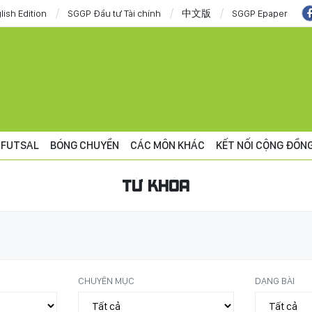
lish Edition
SGGP Đầu tư Tài chính
中文版
SGGP Epaper
FUTSAL
BÓNG CHUYỀN
CÁC MÔN KHÁC
KẾT NỐI CỘNG ĐỒN
TỪ KHÓA
CHUYÊN MỤC
DẠNG BÀI