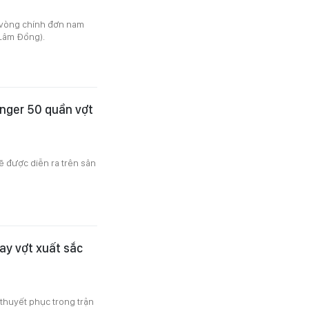
ự vòng chính đơn nam
(Lâm Đồng).
enger 50 quần vợt
ẽ được diễn ra trên sân
tay vợt xuất sắc
thuyết phục trong trận