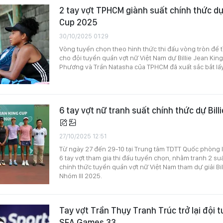
2 tay vợt TPHCM giành suất chính thức dự 
Cup 2025
30/10/2025 01:29
Vòng tuyển chọn theo hình thức thi đấu vòng tròn để
cho đội tuyển quần vợt nữ Việt Nam dự Billie Jean Ki
Phương và Trần Natasha của TPHCM đã xuất sắc bắt lấy
6 tay vợt nữ tranh suất chính thức dự Bill
27/10/2025 12:51
Từ ngày 27 đến 29-10 tại Trung tâm TDTT Quốc phòng I
6 tay vợt tham gia thi đấu tuyển chọn, nhằm tranh 2 suấ
chính thức tuyển quần vợt nữ Việt Nam tham dự giải Bi
Nhóm III 2025.
Tay vợt Trần Thụy Tranh Trúc trở lại đội 
SEA Games 33