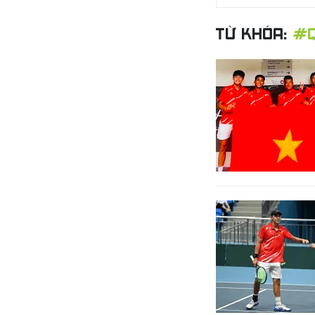
TỪ KHÓA:
#Q