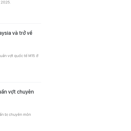
a 2025.
aysia và trở về
quần vợt quốc tế M15 ở
quần vợt chuyên
huẩn bị chuyên môn