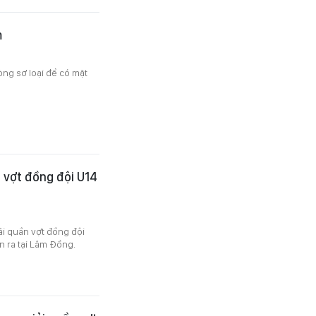
m
òng sơ loại để có mặt
n vợt đồng đội U14
iải quần vợt đồng đội
n ra tại Lâm Đồng.