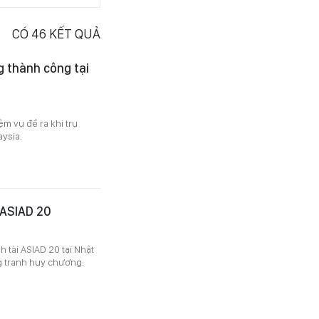
CÓ
46
KẾT QUẢ
g thành công tại
m vụ đề ra khi trụ
aysia.
 ASIAD 20
 tài ASIAD 20 tại Nhật
ng tranh huy chương.