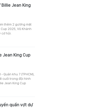
Billie Jean King
 tìm thêm 2 gương mặt
ng Cup 2025, Vũ Khánh
 cơ hội.
ie Jean King Cup
I - Quân khu 7 (TPHCM),
t cuối trong đội hình
llie Jean King Cup
tuyển quần vợt dự