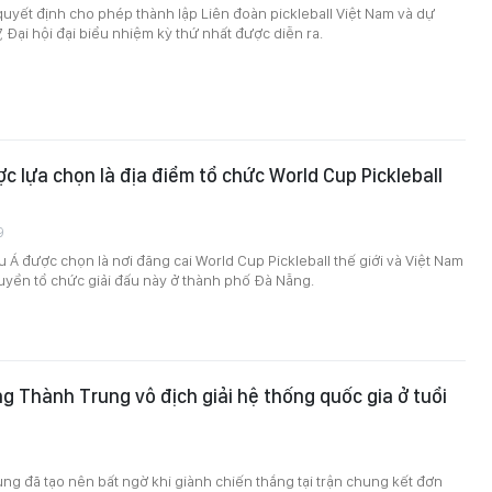
quyết định cho phép thành lập Liên đoàn pickleball Việt Nam và dự
, Đại hội đại biểu nhiệm kỳ thứ nhất được diễn ra.
c lựa chọn là địa điểm tổ chức World Cup Pickleball
9
u Á được chọn là nơi đăng cai World Cup Pickleball thế giới và Việt Nam
uyền tổ chức giải đấu này ở thành phố Đà Nẵng.
g Thành Trung vô địch giải hệ thống quốc gia ở tuổi
g đã tạo nên bất ngờ khi giành chiến thắng tại trận chung kết đơn