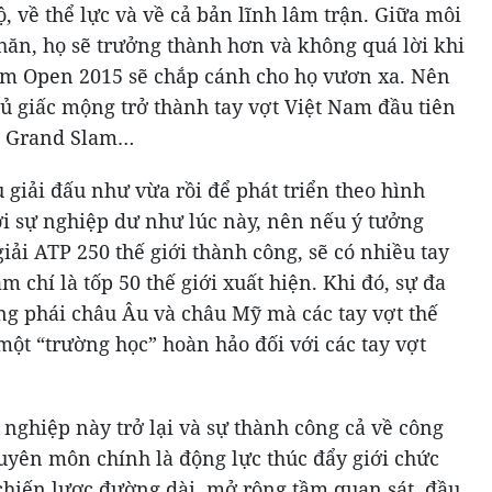
, về thể lực và về cả bản lĩnh lâm trận. Giữa môi
hăn, họ sẽ trưởng thành hơn và không quá lời khi
am Open 2015 sẽ chắp cánh cho họ vươn xa. Nên
 giấc mộng trở thành tay vợt Việt Nam đầu tiên
ấu Grand Slam…
giải đấu như vừa rồi để phát triển theo hình
ới sự nghiệp dư như lúc này, nên nếu ý tưởng
iải ATP 250 thế giới thành công, sẽ có nhiều tay
ậm chí là tốp 50 thế giới xuất hiện. Khi đó, sự đa
ng phái châu Âu và châu Mỹ mà các tay vợt thế
ột “trường học” hoàn hảo đối với các tay vợt
nghiệp này trở lại và sự thành công cả về công
huyên môn chính là động lực thúc đẩy giới chức
chiến lược đường dài, mở rộng tầm quan sát, đầu