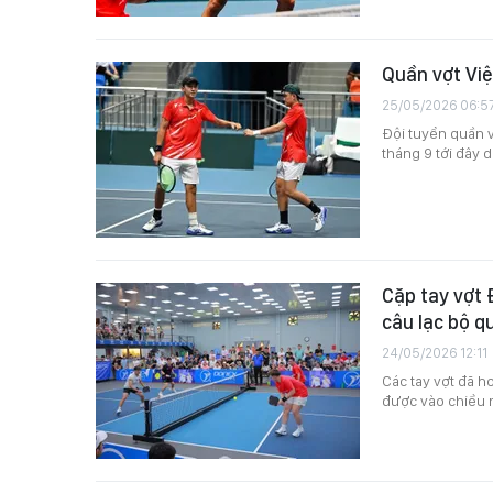
Quần vợt Vi
25/05/2026 06:5
Đội tuyển quần v
tháng 9 tới đây 
Cặp tay vợt 
câu lạc bộ q
24/05/2026 12:11
Các tay vợt đã h
được vào chiều 