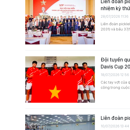
Liên đoàn pi
nhiệm kỳ th
28/07/2026 11:36
Liên đoàn pickle
2031) và bầu 37/
Đội tuyển qu
Davis Cup 2
18/07/2026 12:56
Các tay vợt của 
công trong cuộc 
Liên đoàn pi
10/07/2026 13:44