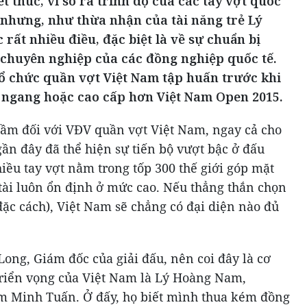
t thúc, vì so ra trình độ của các tay vợt quốc
ế nhưng, như thừa nhận của tài năng trẻ Lý
ất nhiều điều, đặc biệt là về sự chuẩn bị
 chuyên nghiệp của các đồng nghiệp quốc tế.
ổ chức quần vợt Việt Nam tập huấn trước khi
 ngang hoặc cao cấp hơn Việt Nam Open 2015.
 tầm đối với VĐV quần vợt Việt Nam, ngay cả cho
ần đây đã thể hiện sự tiến bộ vượt bậc ở đấu
hiều tay vợt nằm trong tốp 300 thế giới góp mặt
tài luôn ổn định ở mức cao. Nếu thẳng thắn chọn
đặc cách), Việt Nam sẽ chẳng có đại diện nào đủ
ong, Giám đốc của giải đấu, nên coi đây là cơ
ẻ triển vọng của Việt Nam là Lý Hoàng Nam,
 Minh Tuấn. Ở đấy, họ biết mình thua kém đồng