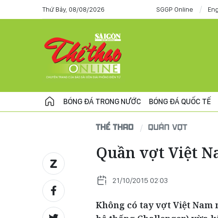
Thứ Bảy, 08/08/2026
SGGP Online
Eng
BÓNG ĐÁ TRONG NƯỚC
BÓNG ĐÁ QUỐC TẾ
THỂ THAO
QUẦN VỢT
Quần vợt Việt N
21/10/2015 02:03
Không có tay vợt Việt Nam n