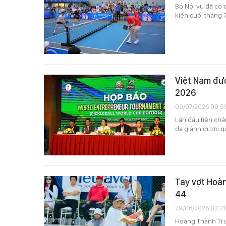
Bộ Nội vụ đã có 
kiến cuối tháng 7
Việt Nam đượ
2026
09/07/2026 09:5
Lần đầu tiên châ
đã giành được q
Tay vợt Hoàn
44
29/06/2026 03:21
Hoàng Thành Trun