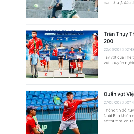
nam ở lượt đấu t
Trần Thụy Th
200
22/06/2026 02:4
Tay vợt của Thể 
vợt chuyên nghi
Quần vợt Việ
27/05/2026 00:14
Thông tin đội tu
Nhật Bản khiến 
rất thực tế: chư