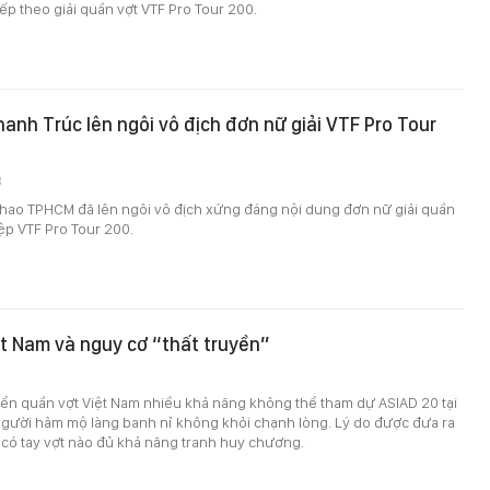
iếp theo giải quần vợt VTF Pro Tour 200.
anh Trúc lên ngôi vô địch đơn nữ giải VTF Pro Tour
8
thao TPHCM đã lên ngôi vô địch xứng đáng nội dung đơn nữ giải quần
ệp VTF Pro Tour 200.
t Nam và nguy cơ “thất truyền”
yển quần vợt Việt Nam nhiều khả năng không thể tham dự ASIAD 20 tại
người hâm mộ làng banh nỉ không khỏi chạnh lòng. Lý do được đưa ra
a có tay vợt nào đủ khả năng tranh huy chương.