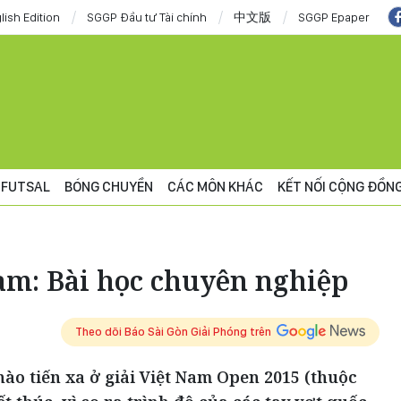
lish Edition
SGGP Đầu tư Tài chính
中文版
SGGP Epaper
FUTSAL
BÓNG CHUYỀN
CÁC MÔN KHÁC
KẾT NỐI CỘNG ĐỒN
am: Bài học chuyên nghiệp
Theo dõi Báo Sài Gòn Giải Phóng trên
ào tiến xa ở giải Việt Nam Open 2015 (thuộc