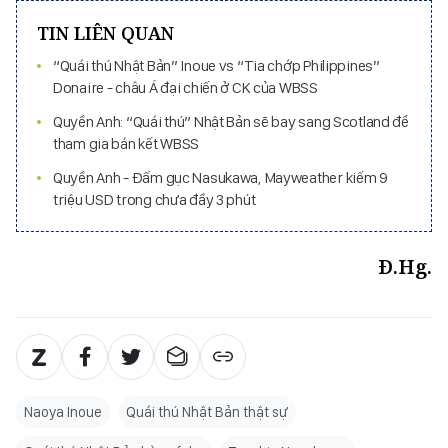
TIN LIÊN QUAN
“Quái thú Nhật Bản” Inoue vs “Tia chớp Philippines”
Donaire - châu Á đại chiến ở CK của WBSS
Quyền Anh: “Quái thú” Nhật Bản sẽ bay sang Scotland để
tham gia bán kết WBSS
Quyền Anh - Đấm gục Nasukawa, Mayweather kiếm 9
triệu USD trong chưa đầy 3 phút
Đ.Hg.
Naoya Inoue
Quái thú Nhật Bản thật sự