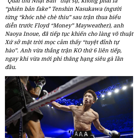
“Quái thú Nhật Bản” thật sự, không phải là
“phiên bản fake” Tenshin Nasukawa (người
từng “khóc nhè chè thiu” sau trận thua biểu
diễn trước Floyd “Money” Mayweather), anh
Naoya Inoue, đã tiếp tục khiến cho làng võ thuật
Xứ sở mặt trời mọc cảm thấy “tuyệt đỉnh tự
hào”. Anh vừa thắng trận KO thứ 6 liên tiếp,
ngay khi vừa mới phi thăng hạng siêu gà lần
đầu.