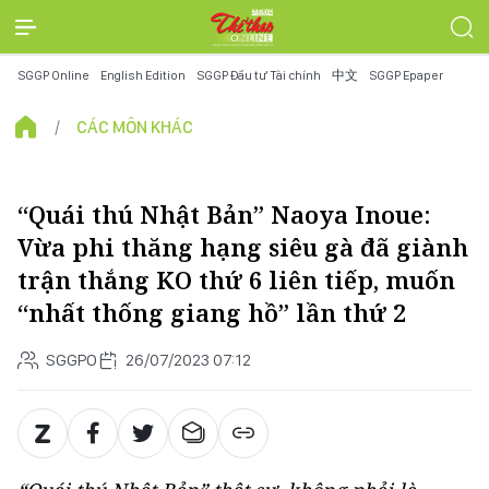
SGGP Online
English Edition
SGGP Đầu tư Tài chính
中文
SGGP Epaper
CÁC MÔN KHÁC
“Quái thú Nhật Bản” Naoya Inoue:
Vừa phi thăng hạng siêu gà đã giành
trận thắng KO thứ 6 liên tiếp, muốn
“nhất thống giang hồ” lần thứ 2
SGGPO
26/07/2023 07:12