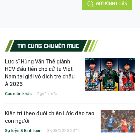
GỬI BÌNH LUẬN
TIN CÙNG CHUYÊN MỤC
Lực sĩ Hùng Văn Thế giành
HCV đầu tiên cho cử tạ Việt
Nam tại giải vô địch trẻ châu
Á 2026
Các môn khác
7 giờ trước
Kiên trì theo đuổi chiến lược đào tạo
con người
Sự kiện & Bình luận
07/08/2026 23:14