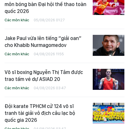
môn bóng bàn Đại hội thể thao toàn
quốc 2026
Các môn khác
05/08/2026 01:27
Jake Paul vừa lên tiếng “giải oan”
cho Khabib Nurmagomedov
Các môn khác
04/08/2026 11:55
Võ sĩ boxing Nguyễn Thị Tâm được
trao tấm vé dự ASIAD 20
Các môn khác
04/08/2026 03:47
Đội karate TPHCM cử 124 võ sĩ
tranh tài giải vô địch câu lạc bộ
quốc gia 2026
Các môn khác
04/08/2026 03:47