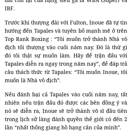
đai còn lại của hạng siêu gà là WBA (Super) và
IBF.
Trước khi thượng đài với Fulton, Inoue đã tự tin
hướng đến Tapales và tuyên bố mạnh mẽ ở trên
Top Rank Boxing : “Tôi muốn trở thành Nhà vô
địch tối thượng vào cuối năm nay. Đó là thứ gì
đó tôi thật sự muốn làm. Hãy để trận đấu với
Tapales diễn ra ngay trong năm nay”, để đáp trả
câu thách thức từ Tapales: “Tôi muốn Inoue, tôi
muốn là Nhà vô địch”.
Nếu đánh bại cả Tapales vào cuối năm nay, tất
nhiên nếu trận đấu đó được các bên đồng ý và
nó sẽ diễn ra, Inoue sẽ trở thành võ sĩ đầu tiên
trong lịch sử làng đánh quyền thế giới có đến 2
lần “nhất thống giang hồ hạng cân của mình”.