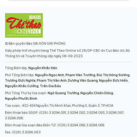
© Bản quyền Báo SÀI GÒN GIẢI PHÓNG.
Giấy phép mở chuyên trang Thể Thao Online số 28/GP-CBC do Cục Báo chí, Bộ
Thông tin và Truyền thông cấp ngày 06-09-2023.
Tổng Biên tập:
Nguyễn Khắc Văn
Phó Tổng Biên tập:
Nguyễn Ngọc Anh
,
Phạm Văn Trường
,
Bùi Thị Hồng Sương
,
Trương Đức Nghĩa
,
Phạm Thị Vân Anh
,
Dương Văn Quang
,
Nguyễn Đức Hiển
,
Nguyễn Khắc Cường
,
Trần Gia Bảo
Phó Tổng Thư ký tòa soạn:
Ngô Quang Trưởng
,
Nguyễn Chiến Dũng
,
Nguyễn Phước Bình
Tòa soạn : 432-434 Nguyễn Thị Minh Khai, Phường 5, Quận 3, TP.HCM
Điện thoại báo SGGP: (028) 3.9294.091, 3.9294.092, 3.9294.093, 3.9294.097,
3.9294.098
Điện thoại tòa soạn Báo Điện Tử: (028) 3.9294.069, 3.9294.068
Fax: (028) 3.9294.083