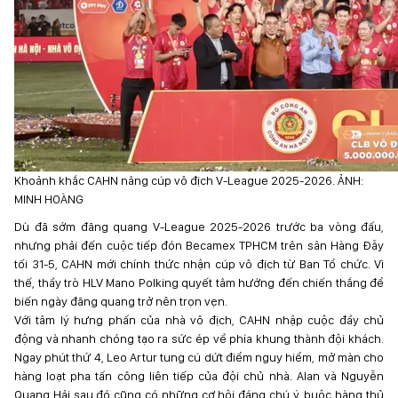
Khoảnh khắc CAHN nâng cúp vô địch V-League 2025-2026. ẢNH:
MINH HOÀNG
Dù đã sớm đăng quang V-League 2025-2026 trước ba vòng đấu,
nhưng phải đến cuộc tiếp đón Becamex TPHCM trên sân Hàng Đẫy
tối 31-5, CAHN mới chính thức nhận cúp vô địch từ Ban Tổ chức. Vì
thế, thầy trò HLV Mano Polking quyết tâm hướng đến chiến thắng để
biến ngày đăng quang trở nên trọn vẹn.
Với tâm lý hưng phấn của nhà vô địch, CAHN nhập cuộc đầy chủ
động và nhanh chóng tạo ra sức ép về phía khung thành đội khách.
Ngay phút thứ 4, Leo Artur tung cú dứt điểm nguy hiểm, mở màn cho
hàng loạt pha tấn công liên tiếp của đội chủ nhà. Alan và Nguyễn
Quang Hải sau đó cũng có những cơ hội đáng chú ý, buộc hàng thủ