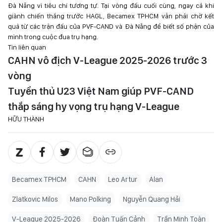
Đà Nẵng vì tiêu chí tương tự. Tại vòng đấu cuối cùng, ngay cả khi
giành chiến thắng trước HAGL, Becamex TPHCM vẫn phải chờ kết
quả từ các trận đấu của PVF-CAND và Đà Nẵng để biết số phận của
mình trong cuộc đua trụ hạng.
Tin liên quan
CAHN vô địch V-League 2025-2026 trước 3
vòng
Tuyển thủ U23 Việt Nam giúp PVF-CAND
thắp sáng hy vọng trụ hạng V-League
HỮU THÀNH
Becamex TPHCM
CAHN
Leo Artur
Alan
Zlatkovic Milos
Mano Polking
Nguyễn Quang Hải
V-League 2025-2026
Đoàn Tuấn Cảnh
Trần Minh Toàn