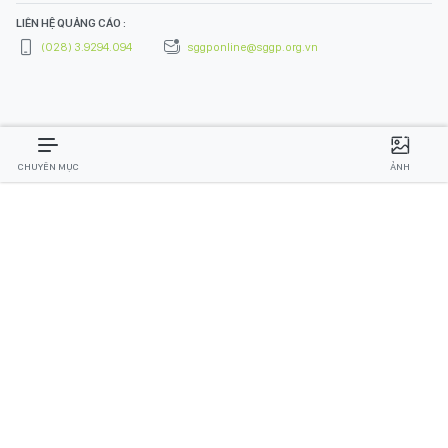
LIÊN HỆ QUẢNG CÁO :
(028) 3.9294.094
sggponline@sggp.org.vn
CHUYÊN MỤC
ẢNH