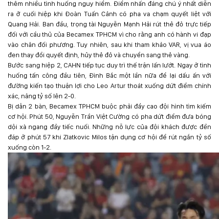
thêm nhiều tình huống nguy hiểm. Điểm nhấn đáng chú ý nhất diễn
ra ở cuối hiệp khi Đoàn Tuấn Cảnh có pha va chạm quyết liệt với
Quang Hải. Ban đầu, trọng tài Nguyễn Mạnh Hải rút thẻ đỏ trực tiếp
đối với cầu thủ của Becamex TPHCM vì cho rằng anh có hành vi đạp
vào chân đối phương. Tuy nhiên, sau khi tham khảo VAR, vị vua áo
đen thay đổi quyết định, hủy thẻ đỏ và chuyển sang thẻ vàng.
Bước sang hiệp 2, CAHN tiếp tục duy trì thế trận lấn lướt. Ngay ở tình
huống tấn công đầu tiên, Đình Bắc một lần nữa để lại dấu ấn với
đường kiến tạo thuận lợi cho Leo Artur thoát xuống dứt điểm chính
xác, nâng tỷ số lên 2-0.
Bị dẫn 2 bàn, Becamex TPHCM buộc phải đẩy cao đội hình tìm kiếm
cơ hội. Phút 50, Nguyễn Trần Việt Cường có pha dứt điểm đưa bóng
dội xà ngang đầy tiếc nuối. Những nỗ lực của đội khách được đền
đáp ở phút 57 khi Zlatkovic Milos tận dụng cơ hội để rút ngắn tỷ số
xuống còn 1-2.