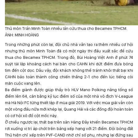
Thủ môn Trần Minh Toàn nhiều lần cứu thua cho Becamex TPHCM.
ẢNH: MINH HOÀNG
Trong những phút còn lại, đội chủ nhà vẫn tạo ra thêm nhiều cơ hội
nhưng thủ môn Minh Toàn đã có một ngày thi đấu xuất sắc để cứu
thua cho Becamex TPHCM. Trong đó, Bùi Hoàng Việt Anh ở phút 74
suýt tái lập khoảng cách hai bàn cho CAHN khi dứt điểm đưa bóng
tìm đến cột dọc. Dẫu vậy, đội khách không thể tránh khỏi thất bại khi
CAHN bảo toàn thành công chiến thắng 2-1 cho đến lúc tiếng còi
mãn cuộc vang lên.
Ba điểm giành được giúp thầy trò HLV Mano Polking nâng tổng số
điểm lên 64, cân bằng kỷ lục điểm số của một nhà vô địch V-League
mà Hà Nội FC từng thiết lập ở mùa giải 2019. Với việc mùa giải vẫn còn
một vòng đấu nữa mới khép lại, Quang Hải và các đồng đội hoàn toàn
có cơ hội xô đổ cột mốc này.
Ở chiều ngược lại, thất bại trên sân Hàng Đẫy khiến Becamex TPHCM
rơi xuống vị trí áp chót trên bảng xếp hạng với 21 điểm. Đội bóng đất
Thủ hiện chỉ xếp trên PVF-CAND nhờ chỉ số phụ, nhưng lại đứng sau