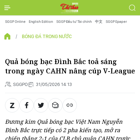
SGGP Online
English Edition
SGGP Đầu tư Tài chính
中文
SGGP Epaper
BÓNG ĐÁ TRONG NƯỚC
Quả bóng bạc Đình Bắc toả sáng
trong ngày CAHN nâng cúp V-League
SGGPO
31/05/2026 14:13
Đương kim Quả bóng bạc Việt Nam Nguyễn
Đình Bắc trực tiếp có 2 pha kiến tạo, mở ra
chiến thắng 2-1 của CLB chủ quản CAHN trước