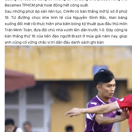
Becamex TPHCM phải hoạt động hết công suất.
Sau những phút ép sân liên tục, CAHN có bàn thắng mở tỷ số ở phút
16. Từ đường chọc khe tinh tế của Nguyễn Đình Bắc, Alan băng
xuống đối mặt rồi thực hiện pha bấm bóng kỹ thuật qua đầu thủ môn
Trần Minh Toàn, đưa đội chủ nhà vươn lên dẫn trước 1-0. Đây cũng là
bàn thắng thứ 16 của tiền đạo người Brazil ở mùa giải năm nay, giúp
anh củng cố vững chắc vị trí dẫn đầu danh sách ghi bàn.