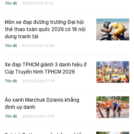
Tốc độ
15/05/2026 10:43
Môn xe đạp đường trường Đại hội
thể thao toàn quốc 2026 có 18 nội
dung tranh tài
Tốc độ
01/05/2026 08:49
Xe đạp TPHCM giành 3 danh hiệu ở
Cúp Truyền hình TPHCM 2026
Tốc độ
30/04/2026 07:09
Áo xanh Marchuk Dzianis khẳng
định uy danh
Tốc độ
29/04/2026 07:10