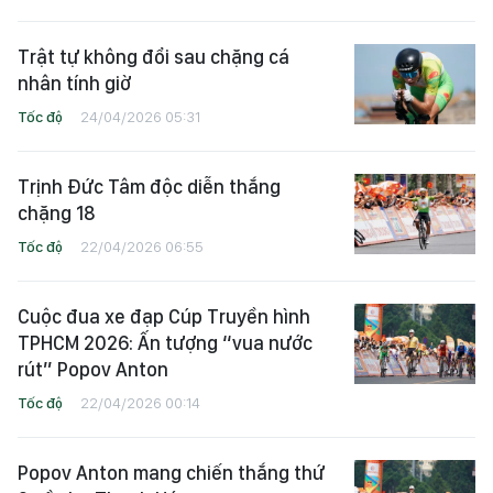
Trật tự không đổi sau chặng cá
nhân tính giờ
Tốc độ
24/04/2026 05:31
Trịnh Đức Tâm độc diễn thắng
chặng 18
Tốc độ
22/04/2026 06:55
Cuộc đua xe đạp Cúp Truyền hình
TPHCM 2026: Ấn tượng “vua nước
rút” Popov Anton
Tốc độ
22/04/2026 00:14
Popov Anton mang chiến thắng thứ