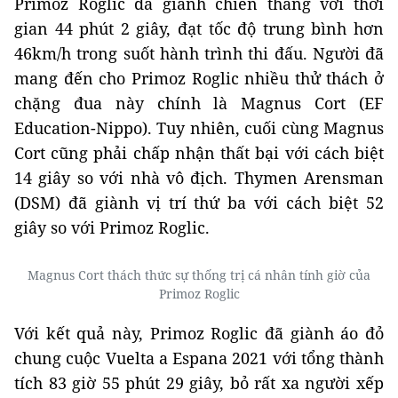
Primoz Roglic đã giành chiến thắng với thời
gian 44 phút 2 giây, đạt tốc độ trung bình hơn
46km/h trong suốt hành trình thi đấu. Người đã
mang đến cho Primoz Roglic nhiều thử thách ở
chặng đua này chính là Magnus Cort (EF
Education-Nippo). Tuy nhiên, cuối cùng Magnus
Cort cũng phải chấp nhận thất bại với cách biệt
14 giây so với nhà vô địch. Thymen Arensman
(DSM) đã giành vị trí thứ ba với cách biệt 52
giây so với Primoz Roglic.
Magnus Cort thách thức sự thống trị cá nhân tính giờ của
Primoz Roglic
Với kết quả này, Primoz Roglic đã giành áo đỏ
chung cuộc Vuelta a Espana 2021 với tổng thành
tích 83 giờ 55 phút 29 giây, bỏ rất xa người xếp