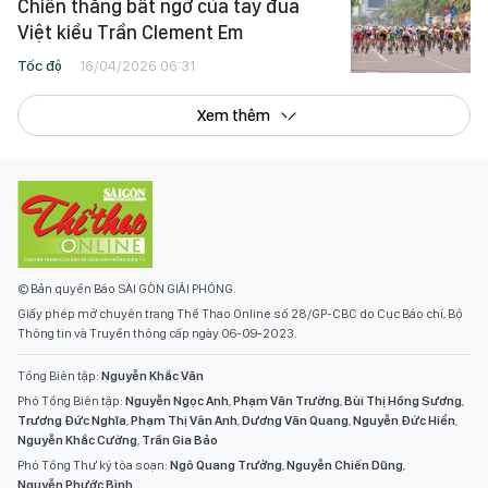
Chiến thắng bất ngờ của tay đua
Việt kiều Trần Clement Em
Tốc độ
16/04/2026 06:31
Xem thêm
© Bản quyền Báo SÀI GÒN GIẢI PHÓNG.
Giấy phép mở chuyên trang Thể Thao Online số 28/GP-CBC do Cục Báo chí, Bộ
Thông tin và Truyền thông cấp ngày 06-09-2023.
Tổng Biên tập:
Nguyễn Khắc Văn
Phó Tổng Biên tập:
Nguyễn Ngọc Anh
,
Phạm Văn Trường
,
Bùi Thị Hồng Sương
,
Trương Đức Nghĩa
,
Phạm Thị Vân Anh
,
Dương Văn Quang
,
Nguyễn Đức Hiển
,
Nguyễn Khắc Cường
,
Trần Gia Bảo
Phó Tổng Thư ký tòa soạn:
Ngô Quang Trưởng
,
Nguyễn Chiến Dũng
,
Nguyễn Phước Bình