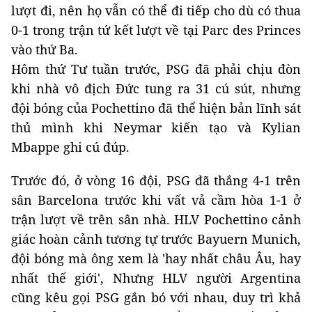
lượt đi, nên họ vẫn có thể đi tiếp cho dù có thua
0-1 trong trận tứ kết lượt về tại Parc des Princes
vào thứ Ba.
Hôm thứ Tư tuần trước, PSG đã phải chịu đòn
khi nhà vô địch Đức tung ra 31 cú sút, nhưng
đội bóng của Pochettino đã thể hiện bản lĩnh sát
thủ mình khi Neymar kiến tạo và Kylian
Mbappe ghi cú đúp.
Trước đó, ở vòng 16 đội, PSG đã thắng 4-1 trên
sân Barcelona trước khi vất vả cầm hòa 1-1 ở
trận lượt về trên sân nhà. HLV Pochettino cảnh
giác hoàn cảnh tương tự trước Bayuern Munich,
đội bóng mà ông xem là 'hay nhất châu Âu, hay
nhất thế giới', Nhưng HLV người Argentina
cũng kêu gọi PSG gắn bó với nhau, duy trì khả