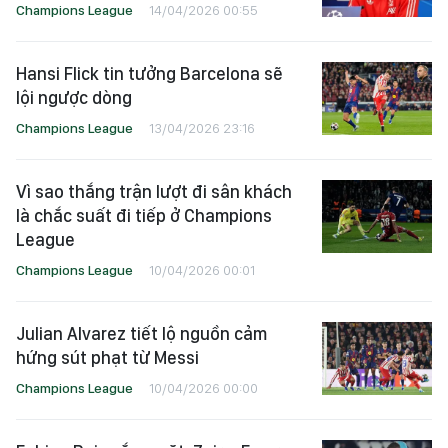
Champions League
14/04/2026 00:55
Hansi Flick tin tưởng Barcelona sẽ
lội ngược dòng
Champions League
13/04/2026 23:16
Vì sao thắng trận lượt đi sân khách
là chắc suất đi tiếp ở Champions
League
Champions League
10/04/2026 00:01
Julian Alvarez tiết lộ nguồn cảm
hứng sút phạt từ Messi
Champions League
10/04/2026 00:00