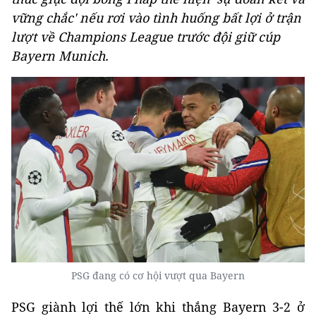
vững chắc' nếu rơi vào tình huống bất lợi ở trận
lượt về Champions League trước đội giữ cúp
Bayern Munich.
PSG đang có cơ hội vượt qua Bayern
PSG giành lợi thế lớn khi thắng Bayern 3-2 ở