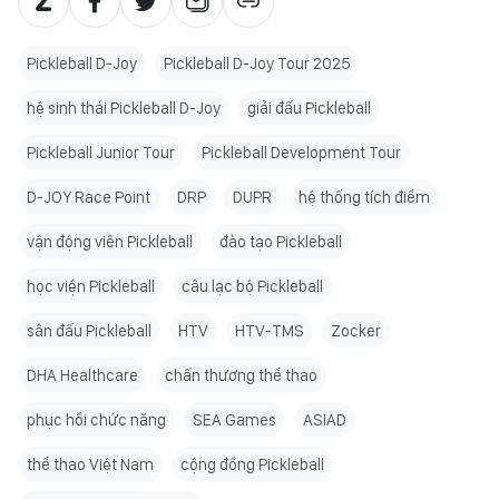
Pickleball D-Joy
Pickleball D-Joy Tour 2025
hệ sinh thái Pickleball D-Joy
giải đấu Pickleball
Pickleball Junior Tour
Pickleball Development Tour
D-JOY Race Point
DRP
DUPR
hệ thống tích điểm
vận động viên Pickleball
đào tạo Pickleball
học viện Pickleball
câu lạc bộ Pickleball
sân đấu Pickleball
HTV
HTV-TMS
Zocker
DHA Healthcare
chấn thương thể thao
phục hồi chức năng
SEA Games
ASIAD
thể thao Việt Nam
cộng đồng Pickleball