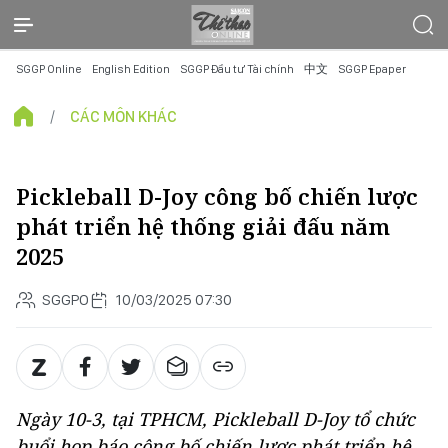
SGGP Online
English Edition
SGGP Đầu tư Tài chính
中文
SGGP Epaper
CÁC MÔN KHÁC
Pickleball D-Joy công bố chiến lược
phát triển hệ thống giải đấu năm
2025
SGGPO
10/03/2025 07:30
Ngày 10-3, tại TPHCM, Pickleball D-Joy tổ chức
buổi họp báo công bố chiến lược phát triển hệ