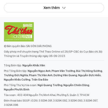
Xem thêm
© Bản quyền Báo SÀI GÒN GIẢI PHÓNG.
Giấy phép mở chuyên trang Thể Thao Online số 28/GP-CBC do Cục Báo chí, Bộ
Thông tin và Truyền thông cấp ngày 06-09-2023.
Tổng Biên tập:
Nguyễn Khắc Văn
Phó Tổng Biên tập:
Nguyễn Ngọc Anh
,
Phạm Văn Trường
,
Bùi Thị Hồng Sương
,
Trương Đức Nghĩa
,
Phạm Thị Vân Anh
,
Dương Văn Quang
,
Nguyễn Đức Hiển
,
Nguyễn Khắc Cường
,
Trần Gia Bảo
Phó Tổng Thư ký tòa soạn:
Ngô Quang Trưởng
,
Nguyễn Chiến Dũng
,
Nguyễn Phước Bình
Tòa soạn : 432-434 Nguyễn Thị Minh Khai, Phường 5, Quận 3, TP.HCM
Điện thoại báo SGGP: (028) 3.9294.091, 3.9294.092, 3.9294.093, 3.9294.097,
3.9294.098