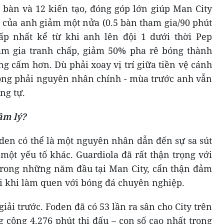
bàn và 12 kiến tạo, đóng góp lớn giúp Man City
ất của anh giảm một nửa (0.5 bàn tham gia/90 phút
hấp nhất kể từ khi anh lên đội 1 dưới thời Pep
ham gia tranh chấp, giảm 50% pha rê bóng thành
ng cấm hơn. Dù phải xoay vị trí giữa tiền vệ cánh
ông phải nguyên nhân chính - mùa trước anh vẫn
ng tự.
âm lý?
en có thể là một nguyên nhân dẫn đến sự sa sút
một yếu tố khác. Guardiola đã rất thận trọng với
 trong những năm đầu tại Man City, cẩn thận đảm
ải khi làm quen với bóng đá chuyên nghiệp.
iải trước. Foden đã có 53 lần ra sân cho City trên
 cộng 4.276 phút thi đấu – con số cao nhất trong