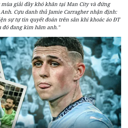
 mùa giải đầy khó khăn tại Man City và đứng
T Anh. Cựu danh thủ Jamie Carragher nhận định:
iện sự tự tin quyết đoán trên sân khi khoác áo ĐT
u đó đang kìm hãm anh."