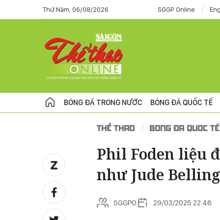
Thứ Năm, 06/08/2026
SGGP Online
Eng
BÓNG ĐÁ TRONG NƯỚC
BÓNG ĐÁ QUỐC TẾ
THỂ THAO
BÓNG ĐÁ QUỐC TẾ
Phil Foden liệu 
như Jude Bellin
SGGPO
29/03/2025 22:46