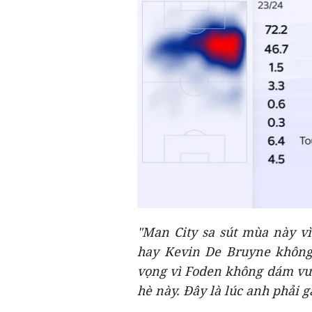
"
Man
City sa sút mùa này v
hay Kevin De Bruyne không
vọng vì Foden không dám vươ
hè này. Đây là lúc anh phải g