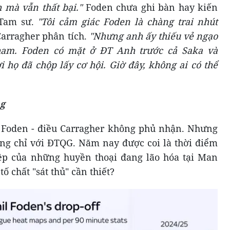
 mà vẫn thất bại."
Foden chưa ghi bàn hay kiến
 Tam sư.
"Tôi cảm giác Foden là chàng trai nhút
arragher phân tích.
"Nhưng anh ấy thiếu vẻ ngạo
ham. Foden có mặt ở ĐT Anh trước cả Saka và
 họ đã chộp lấy cơ hội. Giờ đây, không ai có thể
ng
a Foden - điều Carragher không phủ nhận. Nhưng
ng chỉ với ĐTQG. Năm nay được coi là thời điểm
ệp của những huyền thoại đang lão hóa tại Man
tố chất "sát thủ" cần thiết?