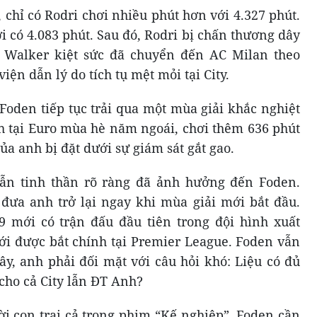
, chỉ có Rodri chơi nhiều phút hơn với 4.327 phút.
 có 4.083 phút. Sau đó, Rodri bị chấn thương dây
i Walker kiệt sức đã chuyển đến AC Milan theo
ện dẫn lý do tích tụ mệt mỏi tại City.
Foden tiếp tục trải qua một mùa giải khắc nghiệt
nh tại Euro mùa hè năm ngoái, chơi thêm 636 phút
ủa anh bị đặt dưới sự giám sát gắt gao.
lẫn tinh thần rõ ràng đã ảnh hưởng đến Foden.
đưa anh trở lại ngay khi mùa giải mới bắt đầu.
9 mới có trận đấu đầu tiên trong đội hình xuất
ới được bắt chính tại Premier League. Foden vẫn
ây, anh phải đối mặt với câu hỏi khó: Liệu có đủ
 cho cả City lẫn ĐT Anh?
i con trai cả trong phim “Kế nghiệp”, Foden cần