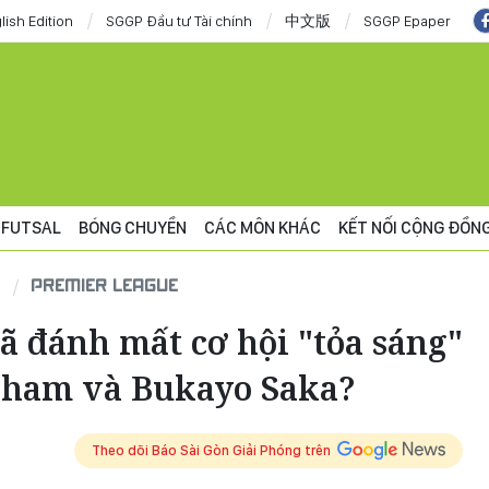
lish Edition
SGGP Đầu tư Tài chính
中文版
SGGP Epaper
FUTSAL
BÓNG CHUYỀN
CÁC MÔN KHÁC
KẾT NỐI CỘNG ĐỒN
PREMIER LEAGUE
đã đánh mất cơ hội "tỏa sáng"
gham và Bukayo Saka?
Theo dõi Báo Sài Gòn Giải Phóng trên