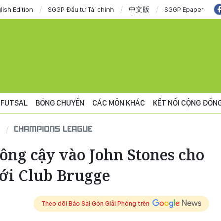
lish Edition
SGGP Đầu tư Tài chính
中文版
SGGP Epaper
FUTSAL
BÓNG CHUYỀN
CÁC MÔN KHÁC
KẾT NỐI CỘNG ĐỒN
CHAMPIONS LEAGUE
ông cậy vào John Stones cho
với Club Brugge
Theo dõi Báo Sài Gòn Giải Phóng trên