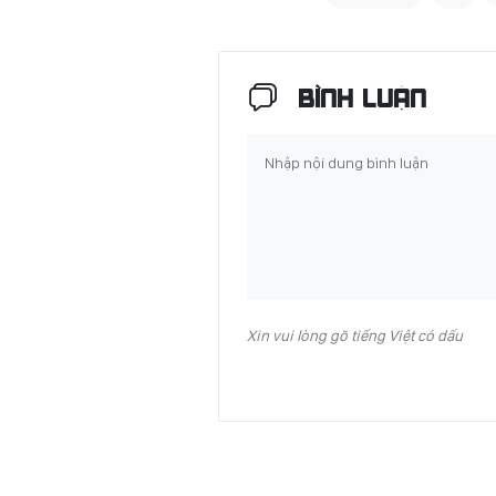
BÌNH LUẬN
Xin vui lòng gõ tiếng Việt có dấu