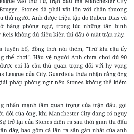
eague vào thứ Tư, trận đấu mà Manchester City
Brugge. Stones đã phải vật lộn với chấn thương
u thủ người Anh được triệu tập do Ruben Dias và
ở hàng phòng ngự, trong lúc những tân binh
Reis không đủ điều kiện thi đấu ở mặt trận này.
la tuyên bố, đồng thời nói thêm, "Trừ khi cậu ấy
ng thể chơi". Hậu vệ người Anh chưa chơi đủ 90
được coi là cầu thủ quan trọng đối với hy vọng
s League của City. Guardiola thừa nhận rằng ông
 giải pháp phòng ngự nếu Stones không thể kiểm
g nhấn mạnh tầm quan trọng của trận đấu, gọi
với đội của ông, khi Manchester City đang có nguy
Sự trở lại của Stones diễn ra sau thời gian thi đấu
gần đây, bao gồm cả lần ra sân gần nhất của anh