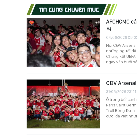
TIN CÙNG CHUYÊN MỤC
AFCHCMC cám
04/06/2026 09:0
Hội CĐV Arsenal 
những người đã s
Chung kết UEFA C
ngay vào buổi sá
CĐV Arsenal 
31/05/2026 23:41
Ỏ trong bối cảnh
Paris Saint Germ
Troll Bóng Đá - 
cười đã viết nhữ