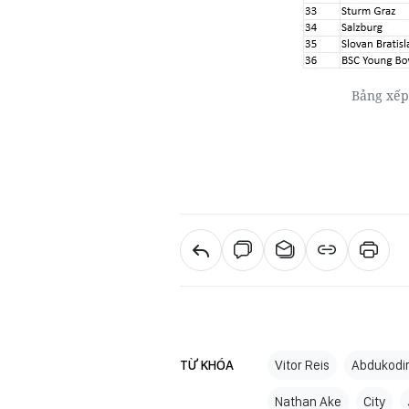
Bảng xếp
TỪ KHÓA
Vitor Reis
Abdukodi
Nathan Ake
City