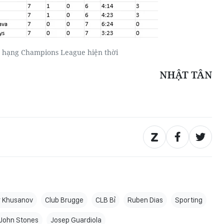
 hạng Champions League hiện thời
NHẬT TÂN
r Khusanov
Club Brugge
CLB Bỉ
Ruben Dias
Sporting
John Stones
Josep Guardiola