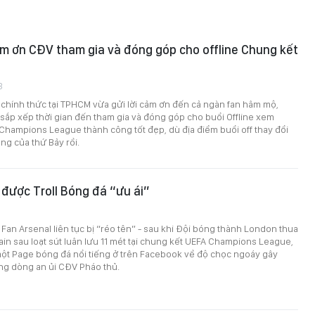
 ơn CĐV tham gia và đóng góp cho offline Chung kết
3
chính thức tại TPHCM vừa gửi lời cảm ơn đến cả ngàn fan hâm mộ,
ắp xếp thời gian đến tham gia và đóng góp cho buổi Offline xem
hampions League thành công tốt đẹp, dù địa điểm buổi off thay đổi
ng của thứ Bảy rồi.
được Troll Bóng đá “ưu ái”
 Fan Arsenal liên tục bị “réo tên” - sau khi Đội bóng thành London thua
ain sau loạt sút luân lưu 11 mét tại chung kết UEFA Champions League,
một Page bóng đá nổi tiếng ở trên Facebook về độ chọc ngoáy gây
ng dòng an ủi CĐV Pháo thủ.