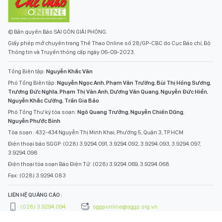
© Bản quyền Báo SÀI GÒN GIẢI PHÓNG.
Giấy phép mở chuyên trang Thể Thao Online số 28/GP-CBC do Cục Báo chí, Bộ
Thông tin và Truyền thông cấp ngày 06-09-2023.
Tổng Biên tập:
Nguyễn Khắc Văn
Phó Tổng Biên tập:
Nguyễn Ngọc Anh
,
Phạm Văn Trường
,
Bùi Thị Hồng Sương
,
Trương Đức Nghĩa
,
Phạm Thị Vân Anh
,
Dương Văn Quang
,
Nguyễn Đức Hiển
,
Nguyễn Khắc Cường
,
Trần Gia Bảo
Phó Tổng Thư ký tòa soạn:
Ngô Quang Trưởng
,
Nguyễn Chiến Dũng
,
Nguyễn Phước Bình
Tòa soạn : 432-434 Nguyễn Thị Minh Khai, Phường 5, Quận 3, TP.HCM
Điện thoại báo SGGP: (028) 3.9294.091, 3.9294.092, 3.9294.093, 3.9294.097,
3.9294.098
Điện thoại tòa soạn Báo Điện Tử: (028) 3.9294.069, 3.9294.068
Fax: (028) 3.9294.083
LIÊN HỆ QUẢNG CÁO :
(028) 3.9294.094
sggponline@sggp.org.vn