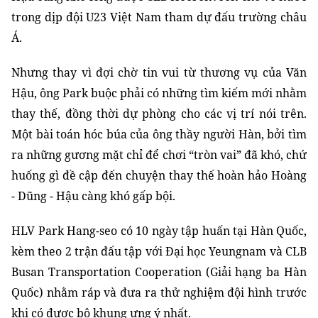
trong dịp đội U23 Việt Nam tham dự đấu trường châu
Á.
Nhưng thay vì đợi chờ tin vui từ thương vụ của Văn
Hậu, ông Park buộc phải có những tìm kiếm mới nhằm
thay thế, đồng thời dự phòng cho các vị trí nói trên.
Một bài toán hóc búa của ông thầy người Hàn
,
b
ởi tìm
ra những gương mặt chỉ để chơi “tròn vai” đã khó, chứ
huống gì đề cập đến chuyện thay thế hoàn hảo Hoàng
- Dũng - Hậu càng khó gấp bội.
HLV Park Hang-seo có 10 ngày tập huấn tại Hàn Quốc,
kèm theo 2 trận đấu tập với Đại học Yeungnam và CLB
Busan Transportation Cooperation (Giải hạng ba Hàn
Quốc) nhằm ráp
và
đưa ra thử nghiệm đội hình trước
khi
có
được bộ khung ưng ý nhất.