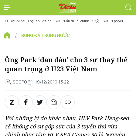
SGGP Online
English Edition
SGGP Đầu tư Tài chính
中文
SGGP Epaper
BÓNG ĐÁ TRONG NƯỚC
Ông Park ‘đau đầu’ cho 3 sự thay thế
quan trọng ở U23 Việt Nam
SGGPO
19/12/2019 15:22
Với những lý do khác nhau, HLV Park Hang-seo
sẽ không có sự góp sức của 3 tuyển thủ vừa
chinh phục tấm HCV SEA Games 30 là Nguyễn