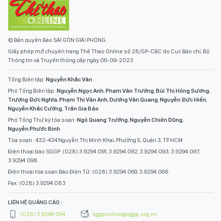
© Bản quyền Báo SÀI GÒN GIẢI PHÓNG.
Giấy phép mở chuyên trang Thể Thao Online số 28/GP-CBC do Cục Báo chí, Bộ
Thông tin và Truyền thông cấp ngày 06-09-2023.
Tổng Biên tập:
Nguyễn Khắc Văn
Phó Tổng Biên tập:
Nguyễn Ngọc Anh
,
Phạm Văn Trường
,
Bùi Thị Hồng Sương
,
Trương Đức Nghĩa
,
Phạm Thị Vân Anh
,
Dương Văn Quang
,
Nguyễn Đức Hiển
,
Nguyễn Khắc Cường
,
Trần Gia Bảo
Phó Tổng Thư ký tòa soạn:
Ngô Quang Trưởng
,
Nguyễn Chiến Dũng
,
Nguyễn Phước Bình
Tòa soạn : 432-434 Nguyễn Thị Minh Khai, Phường 5, Quận 3, TP.HCM
Điện thoại báo SGGP: (028) 3.9294.091, 3.9294.092, 3.9294.093, 3.9294.097,
3.9294.098
Điện thoại tòa soạn Báo Điện Tử: (028) 3.9294.069, 3.9294.068
Fax: (028) 3.9294.083
LIÊN HỆ QUẢNG CÁO :
(028) 3.9294.094
sggponline@sggp.org.vn