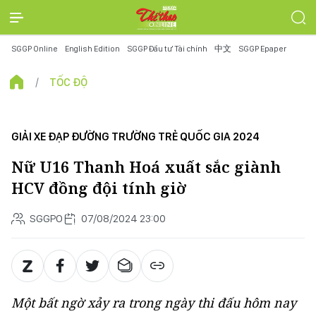
SGGP Online
English Edition
SGGP Đầu tư Tài chính
中文
SGGP Epaper
TỐC ĐỘ
GIẢI XE ĐẠP ĐƯỜNG TRƯỜNG TRẺ QUỐC GIA 2024
Nữ U16 Thanh Hoá xuất sắc giành
HCV đồng đội tính giờ
SGGPO
07/08/2024 23:00
Một bất ngờ xảy ra trong ngày thi đấu hôm nay