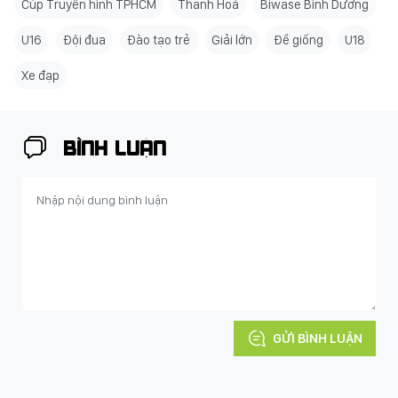
Cúp Truyền hình TPHCM
Thanh Hoá
Biwase Bình Dương
U16
Đội đua
Đào tạo trẻ
Giải lớn
Để giống
U18
Xe đạp
BÌNH LUẬN
GỬI BÌNH LUẬN