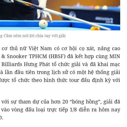
 Cầm sớm nói lời chia tay với giải
 cơ thủ nữ Việt Nam có cơ hội cọ xát, nâng cao
rds & Snooker TPHCM (HBSF) đã kết hợp cùng MIN
 Billiards Hưng Phát tổ chức giải và đã khai mạc
à lần đầu tiên trong lịch sử có một hệ thống giải
ợc tổ chức theo hình thức tour đấu định kỳ với
t với sự tham dự của hơn 20 “bóng hồng”, giải đã
 vào vòng đấu loại trực tiếp 1/8 diễn ra hôm nay
ờ.