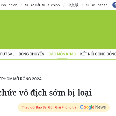
lish Edition
SGGP Đầu tư Tài chính
中文版
SGGP Epaper
FUTSAL
BÓNG CHUYỀN
CÁC MÔN KHÁC
KẾT NỐI CỘNG ĐỒN
Ữ TPHCM MỞ RỘNG 2024
hức vô địch sớm bị loại
Theo dõi Báo Sài Gòn Giải Phóng trên