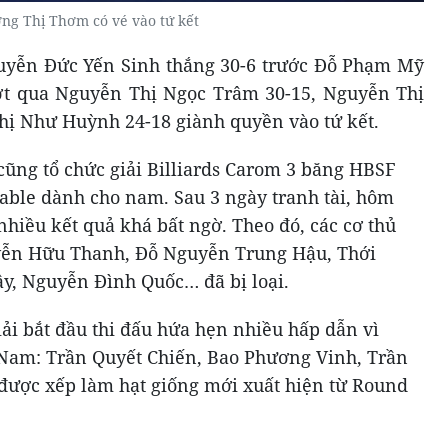
ng Thị Thơm có vé vào tứ kết
guyễn Đức Yến Sinh thắng 30-6 trước Đỗ Phạm Mỹ
t qua Nguyễn Thị Ngọc Trâm 30-15, Nguyễn Thị
ị Như Huỳnh 24-18 giành quyền vào tứ kết.
cũng tổ chức giải Billiards Carom 3 băng HBSF
able dành cho nam. Sau 3 ngày tranh tài, hôm
nhiều kết quả khá bất ngờ. Theo đó, các cơ thủ
yễn Hữu Thanh, Đỗ Nguyễn Trung Hậu, Thới
, Nguyễn Đình Quốc… đã bị loại.
ải bắt đầu thi đấu hứa hẹn nhiều hấp dẫn vì
t Nam: Trần Quyết Chiến, Bao Phương Vinh, Trần
ược xếp làm hạt giống mới xuất hiện từ Round