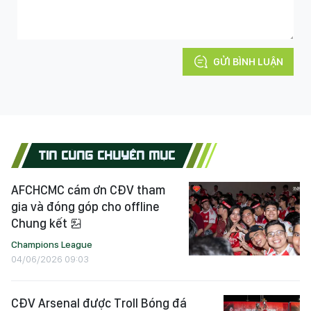
GỬI BÌNH LUẬN
TIN CÙNG CHUYÊN MỤC
AFCHCMC cám ơn CĐV tham
gia và đóng góp cho offline
Chung kết
Champions League
04/06/2026 09:03
CĐV Arsenal được Troll Bóng đá