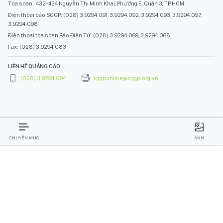
Tòa soạn : 432-434 Nguyễn Thị Minh Khai, Phường 5, Quận 3, TP.HCM
Điện thoại báo SGGP: (028) 3.9294.091, 3.9294.092, 3.9294.093, 3.9294.097,
3.9294.098
Điện thoại tòa soạn Báo Điện Tử: (028) 3.9294.069, 3.9294.068
Fax: (028) 3.9294.083
LIÊN HỆ QUẢNG CÁO :
(028) 3.9294.094
sggponline@sggp.org.vn
CHUYÊN MỤC
ẢNH