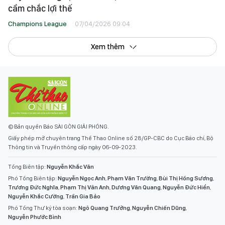
cầm chắc lợi thế
Champions League
07/04/2026 09:04
Xem thêm
© Bản quyền Báo SÀI GÒN GIẢI PHÓNG.
Giấy phép mở chuyên trang Thể Thao Online số 28/GP-CBC do Cục Báo chí, Bộ
Thông tin và Truyền thông cấp ngày 06-09-2023.
Tổng Biên tập:
Nguyễn Khắc Văn
Phó Tổng Biên tập:
Nguyễn Ngọc Anh
,
Phạm Văn Trường
,
Bùi Thị Hồng Sương
,
Trương Đức Nghĩa
,
Phạm Thị Vân Anh
,
Dương Văn Quang
,
Nguyễn Đức Hiển
,
Nguyễn Khắc Cường
,
Trần Gia Bảo
Phó Tổng Thư ký tòa soạn:
Ngô Quang Trưởng
,
Nguyễn Chiến Dũng
,
Nguyễn Phước Bình