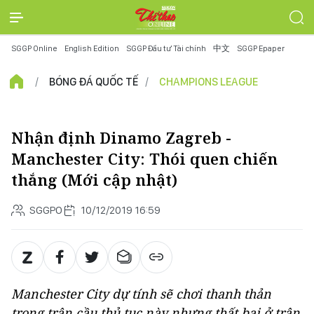
SGGP Online
English Edition
SGGP Đầu tư Tài chính
中文
SGGP Epaper
BÓNG ĐÁ QUỐC TẾ
CHAMPIONS LEAGUE
Nhận định Dinamo Zagreb -
Manchester City: Thói quen chiến
thắng (Mới cập nhật)
SGGPO
10/12/2019 16:59
Manchester City dự tính sẽ chơi thanh thản
trong trận cầu thủ tục này nhưng thất bại ở trận