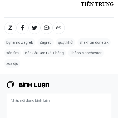
TIẾN TRUNG
Dynamo Zagreb
Zagreb
quật khởi
shakhtar donetsk
săn tìm
Báo Sài Gòn Giải Phóng
Thành Manchester
xoa dịu
BÌNH LUẬN