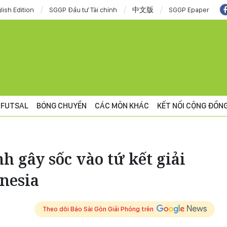
lish Edition
SGGP Đầu tư Tài chính
中文版
SGGP Epaper
FUTSAL
BÓNG CHUYỀN
CÁC MÔN KHÁC
KẾT NỐI CỘNG ĐỒN
 gây sốc vào tứ kết giải
onesia
Theo dõi Báo Sài Gòn Giải Phóng trên