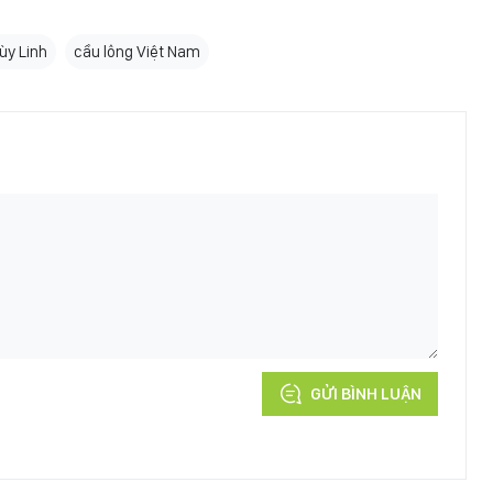
ùy Linh
cầu lông Việt Nam
GỬI BÌNH LUẬN