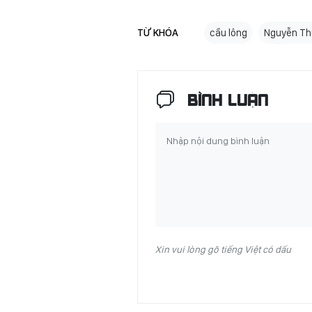
TỪ KHÓA
cầu lông
Nguyễn Th
BÌNH LUẬN
Xin vui lòng gõ tiếng Việt có dấu