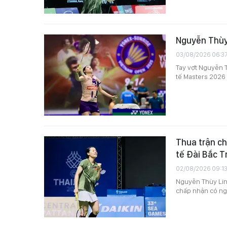
Nguyễn Thùy 
03/08/2026 06:3
Tay vợt Nguyễn T
tế Masters 2026
Thua trận ch
tế Đài Bắc T
02/08/2026 09:1
Nguyễn Thùy Lin
chấp nhận có ng