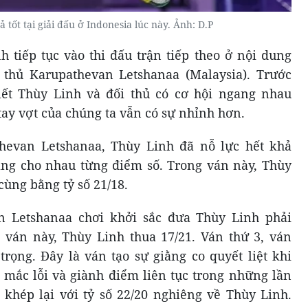
 tốt tại giải đấu ở Indonesia lúc này. Ảnh: D.P
 tiếp tục vào thi đấu trận tiếp theo ở nội dung
thủ Karupathevan Letshanaa (Malaysia). Trước
iết Thùy Linh và đối thủ có cơ hội ngang nhau
tay vợt của chúng ta vẫn có sự nhỉnh hơn.
hevan Letshanaa, Thùy Linh đã nỗ lực hết khả
ằng cho nhau từng điểm số. Trong ván này, Thùy
cùng bằng tỷ số 21/18.
n Letshanaa chơi khởi sắc đưa Thùy Linh phải
c ván này, Thùy Linh thua 17/21. Ván thứ 3, ván
trọng. Đây là ván tạo sự giằng co quyết liệt khi
 mắc lỗi và giành điểm liên tục trong những lần
u khép lại với tỷ số 22/20 nghiêng về Thùy Linh.