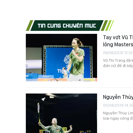
TIN CÙNG CHUYÊN MỤC
Tay vợt Vũ T
lông Masters
06/08/2026 12:32
Vũ Thị Trang đã 
đơn nữ để đi tiếp
Nguyễn Thùy 
05/08/2026 14:2
Nguyễn Thùy Linh
loại ngay vòng đ