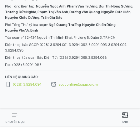
Phó Tổng Biên tập:
Nguyễn Ngọc Anh
,
Phạm Văn Trường
,
Bùi Thị Hồng Sương
,
Trương Đức Nghĩa
,
Phạm Thị Vân Anh
,
Dương Văn Quang
,
Nguyễn Đức Hiển
,
Nguyễn Khắc Cường
,
Trần Gia Bảo
Phó Tổng Thư ký tòa soạn:
Ngô Quang Trưởng
,
Nguyễn Chiến Dũng
,
Nguyễn Phước Bình
Tòa soạn : 432-434 Nguyễn Thị Minh Khai, Phường 5, Quận 3, TP.HCM
Điện thoại báo SGGP: (028) 3.9294.091, 3.9294.092, 3.9294.093, 3.9294.097,
3.9294.098
Điện thoại tòa soạn Báo Điện Tử: (028) 3.9294.069, 3.9294.068
Fax: (028) 3.9294.083
LIÊN HỆ QUẢNG CÁO :
(028) 3.9294.094
sggponline@sggp.org.vn
CHUYÊN MỤC
ẢNH