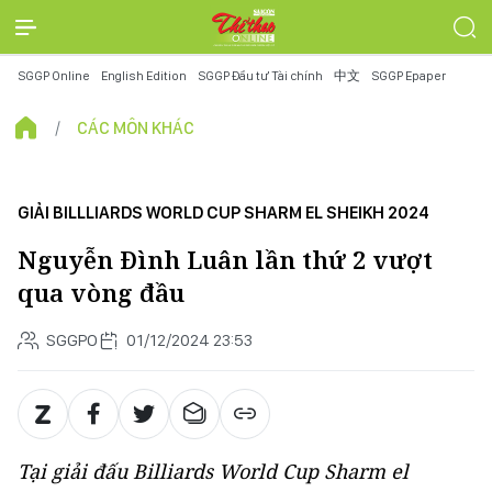
SGGP Online
English Edition
SGGP Đầu tư Tài chính
中文
SGGP Epaper
CÁC MÔN KHÁC
GIẢI BILLLIARDS WORLD CUP SHARM EL SHEIKH 2024
Nguyễn Đình Luân lần thứ 2 vượt
qua vòng đầu
SGGPO
01/12/2024 23:53
Tại giải đấu Billiards World Cup Sharm el