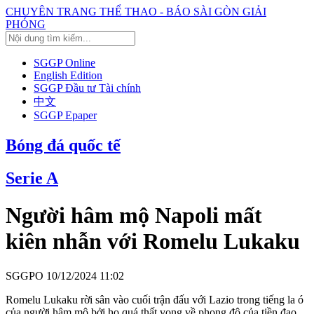
CHUYÊN TRANG THỂ THAO - BÁO SÀI GÒN GIẢI
PHÓNG
SGGP Online
English Edition
SGGP Đầu tư Tài chính
中文
SGGP Epaper
Bóng đá quốc tế
Serie A
Người hâm mộ Napoli mất
kiên nhẫn với Romelu Lukaku
SGGPO
10/12/2024 11:02
Romelu Lukaku rời sân vào cuối trận đấu với Lazio trong tiếng la ó
của người hâm mộ bởi họ quá thất vọng về phong độ của tiền đạo