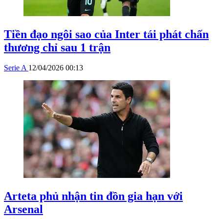
Tiền đạo ngôi sao của Inter tái phát chấn
thương chỉ sau 1 trận
Serie A
12/04/2026 00:13
Arteta phủ nhận tin đồn gia hạn với
Arsenal