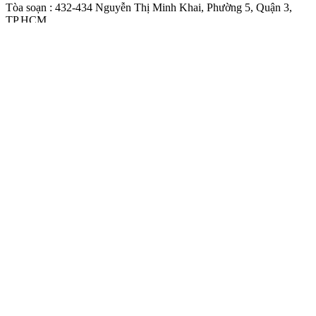
Tòa soạn : 432-434 Nguyễn Thị Minh Khai, Phường 5, Quận 3,
TP.HCM
Điện thoại báo SGGP: (028) 3.9294.091, 3.9294.092, 3.9294.093,
3.9294.097, 3.9294.098
Điện thoại tòa soạn Báo Điện Tử: (028) 3.9294.069, 3.9294.068
Fax: (028) 3.9294.083
Liên hệ quảng cáo :
(028) 3.9294.094
sggponline@sggp.org.vn
Chuyên mục
Ảnh
Trang chủ
Bóng đá trong nước
Bóng đá quốc tế
Futsal
Bóng chuyền
Các môn khác
Kết nối cộng đồng