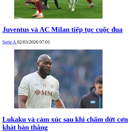
Juventus và AC Milan tiếp tục cuộc đua
Serie A
02/03/2026 07:01
Lukaku và cảm xúc sau khi chấm dứt cơn
khát bàn thắng