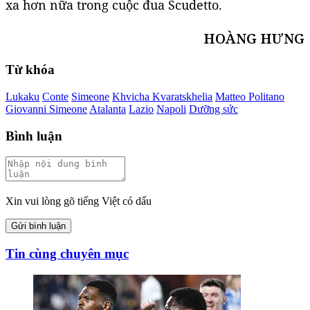
xa hơn nữa trong cuộc đua Scudetto.
HOÀNG HƯNG
Từ khóa
Lukaku
Conte
Simeone
Khvicha Kvaratskhelia
Matteo Politano
Giovanni Simeone
Atalanta
Lazio
Napoli
Dưỡng sức
Bình luận
Xin vui lòng gõ tiếng Việt có dấu
Gửi bình luận
Tin cùng chuyên mục