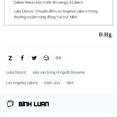
Dallas Mavericks trước khi sang LA Lakers
Luka Doncic: Chuyển đến Los Angeles Lakers trong
thương vụ làm rúng động “vũ trụ” NBA
Đ.Hg.
Luka Doncic
siêu sao bóng rổ người Slovenia
Los Angeles Lakers
Utah Jazz
NBA
BÌNH LUẬN