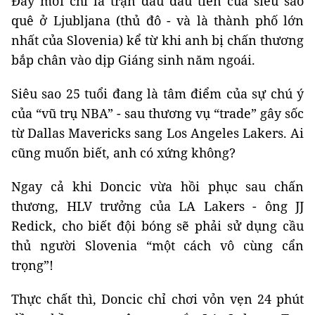
Đây mới chỉ là trận đấu đầu tiên của siêu sao
quê ở Ljubljana (thủ đô - và là thành phố lớn
nhất của Slovenia) kể từ khi anh bị chấn thương
bắp chân vào dịp Giáng sinh năm ngoái.
Siêu sao 25 tuổi đang là tâm điểm của sự chú ý
của “vũ trụ NBA” - sau thương vụ “trade” gây sốc
từ Dallas Mavericks sang Los Angeles Lakers. Ai
cũng muốn biết, anh có xứng không?
Ngay cả khi Doncic vừa hồi phục sau chấn
thương, HLV trưởng của LA Lakers - ông JJ
Redick, cho biết đội bóng sẽ phải sử dụng cầu
thủ người Slovenia “một cách vô cùng cẩn
trọng”!
Thực chất thì, Doncic chỉ chơi vỏn vẹn 24 phút