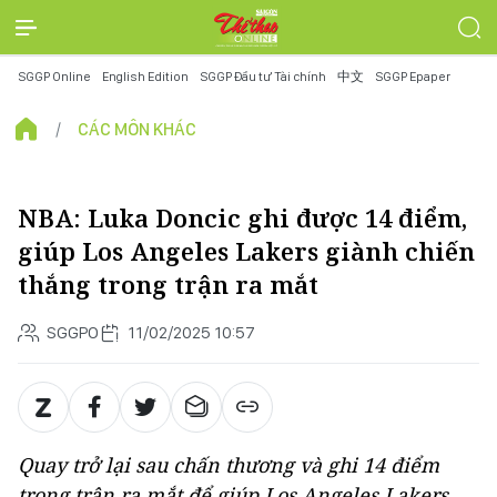
SGGP Online
English Edition
SGGP Đầu tư Tài chính
中文
SGGP Epaper
CÁC MÔN KHÁC
NBA: Luka Doncic ghi được 14 điểm,
giúp Los Angeles Lakers giành chiến
thắng trong trận ra mắt
SGGPO
11/02/2025 10:57
Quay trở lại sau chấn thương và ghi 14 điểm
trong trận ra mắt để giúp Los Angeles Lakers