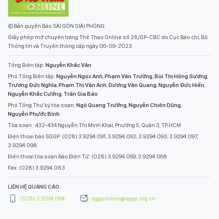
© Bản quyền Báo SÀI GÒN GIẢI PHÓNG.
Giấy phép mở chuyên trang Thể Thao Online số 28/GP-CBC do Cục Báo chí, Bộ
Thông tin và Truyền thông cấp ngày 06-09-2023.
Tổng Biên tập:
Nguyễn Khắc Văn
Phó Tổng Biên tập:
Nguyễn Ngọc Anh
,
Phạm Văn Trường
,
Bùi Thị Hồng Sương
,
Trương Đức Nghĩa
,
Phạm Thị Vân Anh
,
Dương Văn Quang
,
Nguyễn Đức Hiển
,
Nguyễn Khắc Cường
,
Trần Gia Bảo
Phó Tổng Thư ký tòa soạn:
Ngô Quang Trưởng
,
Nguyễn Chiến Dũng
,
Nguyễn Phước Bình
Tòa soạn : 432-434 Nguyễn Thị Minh Khai, Phường 5, Quận 3, TP.HCM
Điện thoại báo SGGP: (028) 3.9294.091, 3.9294.092, 3.9294.093, 3.9294.097,
3.9294.098
Điện thoại tòa soạn Báo Điện Tử: (028) 3.9294.069, 3.9294.068
Fax: (028) 3.9294.083
LIÊN HỆ QUẢNG CÁO :
(028) 3.9294.094
sggponline@sggp.org.vn