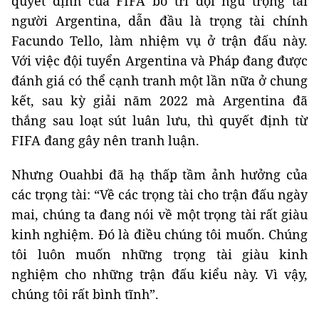
quyết định của FIFA bố trí đội ngũ trọng tài
người Argentina, dẫn đầu là trọng tài chính
Facundo Tello, làm nhiệm vụ ở trận đấu này.
Với việc đội tuyển Argentina và Pháp đang được
đánh giá có thể cạnh tranh một lần nữa ở chung
kết, sau kỳ giải năm 2022 mà Argentina đã
thắng sau loạt sút luân lưu, thì quyết định từ
FIFA đang gây nên tranh luận.
Nhưng Ouahbi đã hạ thấp tầm ảnh hưởng của
các trọng tài: “Về các trọng tài cho trận đấu ngày
mai, chúng ta đang nói về một trọng tài rất giàu
kinh nghiệm. Đó là điều chúng tôi muốn. Chúng
tôi luôn muốn những trọng tài giàu kinh
nghiệm cho những trận đấu kiểu này. Vì vậy,
chúng tôi rất bình tĩnh”.