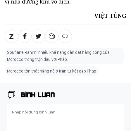
vị nhà đương kim vô địch.
VIỆT TÙNG
Soufiane Rahimi nhiều khả năng dẫn dắt hàng công của
Morocco trong trận đấu với Pháp.
Morocco tổn thất nặng nề ở trận tứ kết gặp Pháp
BÌNH LUẬN