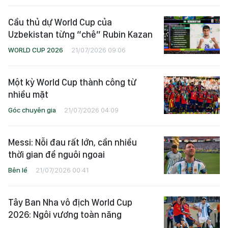
Cầu thủ dự World Cup của
Uzbekistan từng “chê” Rubin Kazan
WORLD CUP 2026
21/07/2026 09:06
Một kỳ World Cup thành công từ
nhiều mặt
Góc chuyên gia
21/07/2026 04:09
Messi: Nỗi đau rất lớn, cần nhiều
thời gian để nguôi ngoai
Bên lề
21/07/2026 00:41
Tây Ban Nha vô địch World Cup
2026: Ngôi vương toàn năng