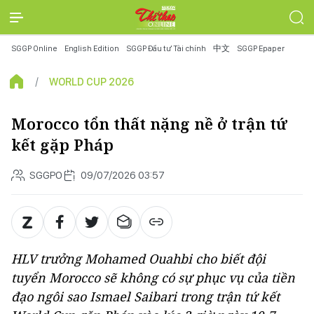
SGGP Online
English Edition
SGGP Đầu tư Tài chính
中文
SGGP Epaper
WORLD CUP 2026
Morocco tổn thất nặng nề ở trận tứ
kết gặp Pháp
SGGPO
09/07/2026 03:57
HLV trưởng Mohamed Ouahbi cho biết đội
tuyển Morocco sẽ không có sự phục vụ của tiền
đạo ngôi sao Ismael Saibari trong trận tứ kết