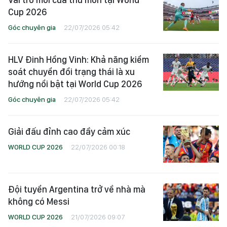
Cup 2026
Góc chuyên gia
22/07/2026 05:42
HLV Đinh Hồng Vinh: Khả năng kiểm
soát chuyển đổi trạng thái là xu
hướng nổi bật tại World Cup 2026
Góc chuyên gia
22/07/2026 05:42
Giải đấu đỉnh cao đầy cảm xúc
WORLD CUP 2026
22/07/2026 00:18
Đội tuyển Argentina trở về nhà mà
không có Messi
WORLD CUP 2026
21/07/2026 09:07