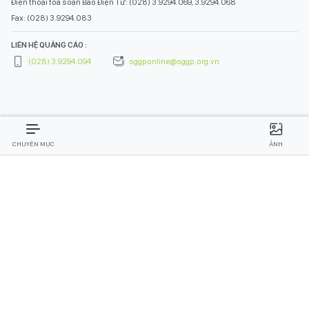
Điện thoại tòa soạn Báo Điện Tử: (028) 3.9294.069, 3.9294.068
Fax: (028) 3.9294.083
LIÊN HỆ QUẢNG CÁO :
(028) 3.9294.094
sggponline@sggp.org.vn
CHUYÊN MỤC
ẢNH