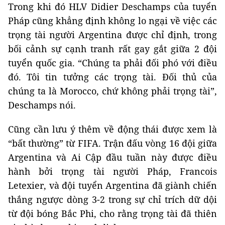
Trong khi đó HLV Didier Deschamps của tuyển
Pháp cũng khẳng định không lo ngại về việc các
trọng tài người Argentina được chỉ định, trong
bối cảnh sự cạnh tranh rất gay gắt giữa 2 đội
tuyển quốc gia. “Chúng ta phải đối phó với điều
đó. Tôi tin tưởng các trọng tài. Đối thủ của
chúng ta là Morocco, chứ không phải trọng tài”,
Deschamps nói.
Cũng cần lưu ý thêm về động thái được xem là
“bất thường” từ FIFA. Trận đấu vòng 16 đội giữa
Argentina và Ai Cập đầu tuần này được điều
hành bởi trọng tài người Pháp, Francois
Letexier, và đội tuyển Argentina đã giành chiến
thắng ngược dòng 3-2 trong sự chỉ trích dữ dội
từ đội bóng Bắc Phi, cho rằng trọng tài đã thiên