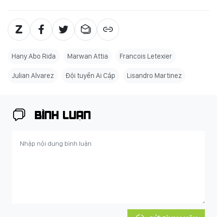
Hany Abo Rida
Marwan Attia
Francois Letexier
Julian Alvarez
Đội tuyển Ai Cập
Lisandro Martinez
BÌNH LUẬN