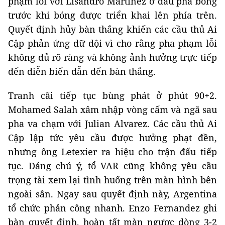
phạm lỗi với Lisandro Martinez ở đầu pha bóng
trước khi bóng được triển khai lên phía trên.
Quyết định hủy bàn thắng khiến các cầu thủ Ai
Cập phản ứng dữ dội vì cho rằng pha phạm lỗi
không đủ rõ ràng và không ảnh hưởng trực tiếp
đến diễn biến dẫn đến bàn thắng.
Tranh cãi tiếp tục bùng phát ở phút 90+2.
Mohamed Salah xâm nhập vòng cấm và ngã sau
pha va chạm với Julian Alvarez. Các cầu thủ Ai
Cập lập tức yêu cầu được hưởng phạt đền,
nhưng ông Letexier ra hiệu cho trận đấu tiếp
tục. Đáng chú ý, tổ VAR cũng không yêu cầu
trọng tài xem lại tình huống trên màn hình bên
ngoài sân. Ngay sau quyết định này, Argentina
tổ chức phản công nhanh. Enzo Fernandez ghi
bàn quyết định, hoàn tất màn ngược dòng 3-2