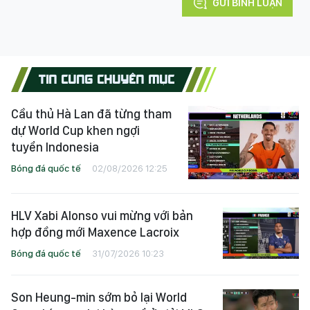
GỬI BÌNH LUẬN
TIN CÙNG CHUYÊN MỤC
Cầu thủ Hà Lan đã từng tham
dự World Cup khen ngợi
tuyển Indonesia
Bóng đá quốc tế
02/08/2026 12:25
HLV Xabi Alonso vui mừng với bản
hợp đồng mới Maxence Lacroix
Bóng đá quốc tế
31/07/2026 10:23
Son Heung-min sớm bỏ lại World