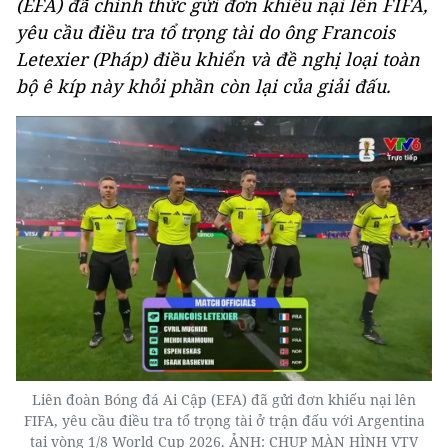
(EFA) đã chính thức gửi đơn khiếu nại lên FIFA,
yêu cầu điều tra tổ trọng tài do ông Francois
Letexier (Pháp) điều khiển và đề nghị loại toàn
bộ ê kíp này khỏi phần còn lại của giải đấu.
Liên đoàn Bóng đá Ai Cập (EFA) đã gửi đơn khiếu nại lên
FIFA, yêu cầu điều tra tổ trọng tài ở trận đấu với Argentina
tại vòng 1/8 World Cup 2026. ẢNH: CHỤP MÀN HÌNH VTV