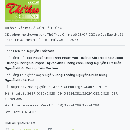
© Bản quyền Báo SÀI GÒN GIẢI PHÓNG.
Giấy phép mở chuyên trang Thể Thao Online số 28/GP-CBC do Cục Báo chí, Bộ
Thông tin và Truyền thông cấp ngày 06-09-2023.
Tổng Biên tập:
Nguyễn Khắc Văn
Phó Tổng Biên tập:
Nguyễn Ngọc Anh
,
Phạm Văn Trường
,
Bùi Thị Hồng Sương
,
Trương Đức Nghĩa
,
Phạm Thị Vân Anh
,
Dương Văn Quang
,
Nguyễn Đức Hiển
,
Nguyễn Khắc Cường
,
Trần Gia Bảo
Phó Tổng Thư ký tòa soạn:
Ngô Quang Trưởng
,
Nguyễn Chiến Dũng
,
Nguyễn Phước Bình
Tòa soạn : 432-434 Nguyễn Thị Minh Khai, Phường 5, Quận 3, TP.HCM
Điện thoại báo SGGP: (028) 3.9294.091, 3.9294.092, 3.9294.093, 3.9294.097,
3.9294.098
Điện thoại tòa soạn Báo Điện Tử: (028) 3.9294.069, 3.9294.068
Fax: (028) 3.9294.083
LIÊN HỆ QUẢNG CÁO :