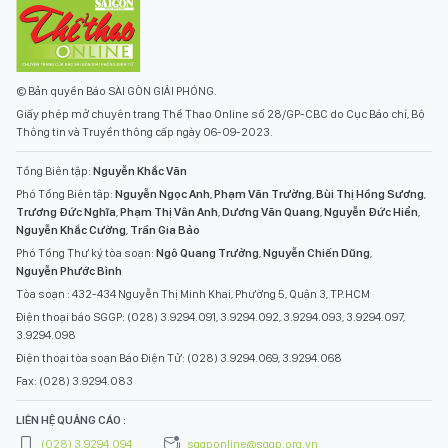
© Bản quyền Báo SÀI GÒN GIẢI PHÓNG.
Giấy phép mở chuyên trang Thể Thao Online số 28/GP-CBC do Cục Báo chí, Bộ
Thông tin và Truyền thông cấp ngày 06-09-2023.
Tổng Biên tập:
Nguyễn Khắc Văn
Phó Tổng Biên tập:
Nguyễn Ngọc Anh
,
Phạm Văn Trường
,
Bùi Thị Hồng Sương
,
Trương Đức Nghĩa
,
Phạm Thị Vân Anh
,
Dương Văn Quang
,
Nguyễn Đức Hiển
,
Nguyễn Khắc Cường
,
Trần Gia Bảo
Phó Tổng Thư ký tòa soạn:
Ngô Quang Trưởng
,
Nguyễn Chiến Dũng
,
Nguyễn Phước Bình
Tòa soạn : 432-434 Nguyễn Thị Minh Khai, Phường 5, Quận 3, TP.HCM
Điện thoại báo SGGP: (028) 3.9294.091, 3.9294.092, 3.9294.093, 3.9294.097,
3.9294.098
Điện thoại tòa soạn Báo Điện Tử: (028) 3.9294.069, 3.9294.068
Fax: (028) 3.9294.083
LIÊN HỆ QUẢNG CÁO :
(028) 3.9294.094
sggponline@sggp.org.vn