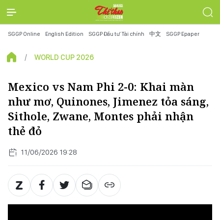
SGGP Online
English Edition
SGGP Đầu tư Tài chính
中文
SGGP Epaper
WORLD CUP 2026
Mexico vs Nam Phi 2-0: Khai màn
như mơ, Quinones, Jimenez tỏa sáng,
Sithole, Zwane, Montes phải nhận
thẻ đỏ
11/06/2026 19:28