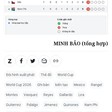
MINH BẢO (tổng hợp)
Đội hình xuất phát
Thẻ đỏ
World Cup
World Cup 2026
Ghi bàn
kiến tạo
Mexico
Rangel
Montes
Vasquez
Reyes
Gallardo
Lira
Gutierrez
Fidalgo
Jimenez
Quinones
Nam Phi