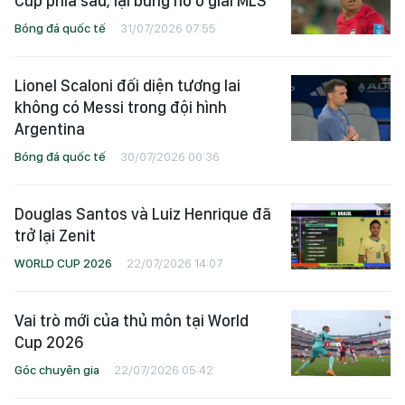
Cup phía sau, lại bùng nổ ở giải MLS
Bóng đá quốc tế
31/07/2026 07:55
Lionel Scaloni đối diện tương lai
không có Messi trong đội hình
Argentina
Bóng đá quốc tế
30/07/2026 00:36
Douglas Santos và Luiz Henrique đã
trở lại Zenit
WORLD CUP 2026
22/07/2026 14:07
Vai trò mới của thủ môn tại World
Cup 2026
Góc chuyên gia
22/07/2026 05:42