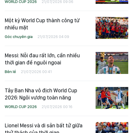
WORLD CUP 2026
21/07/2026 09:06
Một kỳ World Cup thành công từ
nhiều mặt
Góc chuyên gia
21/07/2026 04:09
Messi: Nỗi đau rất lớn, cần nhiều
thời gian để nguôi ngoai
Bên lề
21/07/2026 00:41
Tây Ban Nha vô địch World Cup
2026: Ngôi vương toàn năng
WORLD CUP 2026
21/07/2026 00:16
Lionel Messi và di sản bất tử giữa
thử thách của thời gian