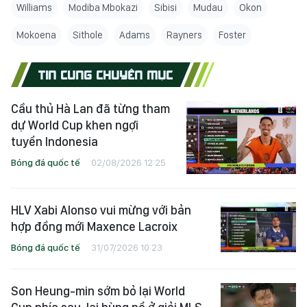
Williams
Modiba Mbokazi
Sibisi
Mudau
Okon
Mokoena
Sithole
Adams
Rayners
Foster
TIN CÙNG CHUYÊN MỤC
Cầu thủ Hà Lan đã từng tham
dự World Cup khen ngợi
tuyển Indonesia
Bóng đá quốc tế
02/08/2026 12:25
HLV Xabi Alonso vui mừng với bản
hợp đồng mới Maxence Lacroix
Bóng đá quốc tế
31/07/2026 10:23
Son Heung-min sớm bỏ lại World