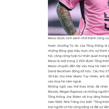
Messi được vinh danh nhờ thành công cùng
Huân chương Tự do của Tổng thống là 
những đóng góp mẫu mực cho sự thịnh vượ
hội, công cộng hoặc tư nhân quan trọng 
Messi là một trong 2 VĐV được Tổng thốn
Messi chuyển đến Mỹ vào mùa hè năm ngo
David Beckham đồng sở hữu. Cầu thủ 37 t
39 trận cho Inter Miami. Tuy nhiên, anh 
vào mùa hè năm ngoái.
Những ngôi sao thể thao khác đã nhậ
Woods, Megan Rapinoe và những người hù
Tổng thống Joe Biden sẽ truy tặng Robe
năm 1968. Nhà Trắng cho biết: "Tổng thống
mọi người cơ hội công bằng và đặt sự đàn