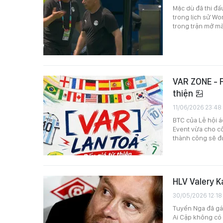
Mặc dù đã thi đấu
trong lịch sử Wo
trong trận mở mà
VAR ZONE - F
thiện
11/06/2026 23:48
BTC của Lễ hội á
Event vừa cho cô
thành công sẽ đư
HLV Valery K
30/05/2026 12:18
Tuyển Nga đã gán
Ai Cập không có