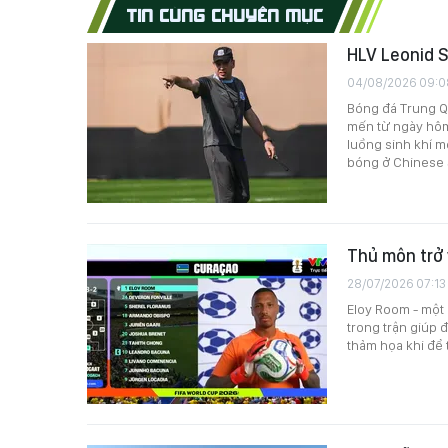
TIN CÙNG CHUYÊN MỤC
HLV Leonid S
04/08/2026 09:0
Bóng đá Trung Qu
mến từ ngày hôm 
luồng sinh khí m
bóng ở Chinese
Thủ môn trở 
28/07/2026 07:13
Eloy Room - một
trong trận giúp 
thảm họa khi để 