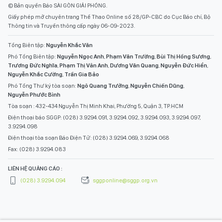
© Bản quyền Báo SÀI GÒN GIẢI PHÓNG.
Giấy phép mở chuyên trang Thể Thao Online số 28/GP-CBC do Cục Báo chí, Bộ
Thông tin và Truyền thông cấp ngày 06-09-2023.
Tổng Biên tập:
Nguyễn Khắc Văn
Phó Tổng Biên tập:
Nguyễn Ngọc Anh
,
Phạm Văn Trường
,
Bùi Thị Hồng Sương
,
Trương Đức Nghĩa
,
Phạm Thị Vân Anh
,
Dương Văn Quang
,
Nguyễn Đức Hiển
,
Nguyễn Khắc Cường
,
Trần Gia Bảo
Phó Tổng Thư ký tòa soạn:
Ngô Quang Trưởng
,
Nguyễn Chiến Dũng
,
Nguyễn Phước Bình
Tòa soạn : 432-434 Nguyễn Thị Minh Khai, Phường 5, Quận 3, TP.HCM
Điện thoại báo SGGP: (028) 3.9294.091, 3.9294.092, 3.9294.093, 3.9294.097,
3.9294.098
Điện thoại tòa soạn Báo Điện Tử: (028) 3.9294.069, 3.9294.068
Fax: (028) 3.9294.083
LIÊN HỆ QUẢNG CÁO :
(028) 3.9294.094
sggponline@sggp.org.vn