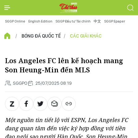
SGGP Online
English Edition
SGGP Đầu tư Tài chính
中文
SGGP Epaper
BÓNG ĐÁ QUỐC TẾ
CÁC GIẢI KHÁC
Los Angeles FC lên kế hoạch mang
Son Heung-Min đến MLS
SGGPO
25/07/2025 08:19
Một nguồn tin tiết lộ với ESPN, Los Angeles FC
đang quan tâm đến việc ký hợp đồng với tiền
đạo ngôi sao người Hàn Quốc, Son Heung-Min