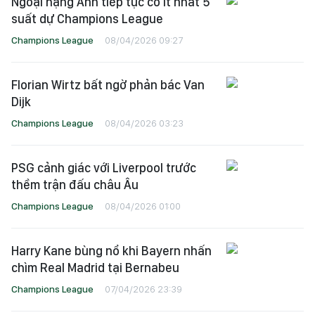
Ngoại hạng Anh tiếp tục có ít nhất 5
suất dự Champions League
Champions League
08/04/2026 09:27
Florian Wirtz bất ngờ phản bác Van
Dijk
Champions League
08/04/2026 03:23
PSG cảnh giác với Liverpool trước
thềm trận đấu châu Âu
Champions League
08/04/2026 01:00
Harry Kane bùng nổ khi Bayern nhấn
chìm Real Madrid tại Bernabeu
Champions League
07/04/2026 23:39