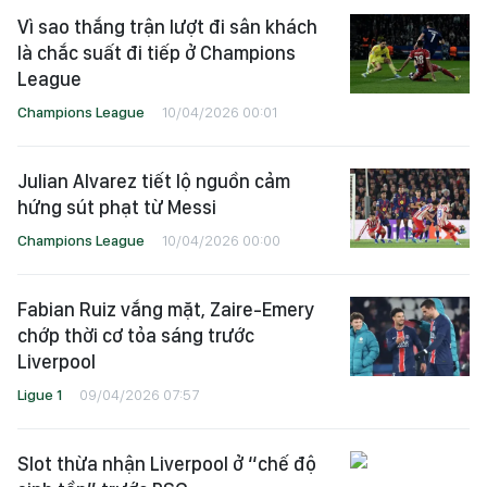
Vì sao thắng trận lượt đi sân khách
là chắc suất đi tiếp ở Champions
League
Champions League
10/04/2026 00:01
Julian Alvarez tiết lộ nguồn cảm
hứng sút phạt từ Messi
Champions League
10/04/2026 00:00
Fabian Ruiz vắng mặt, Zaire-Emery
chớp thời cơ tỏa sáng trước
Liverpool
Ligue 1
09/04/2026 07:57
Slot thừa nhận Liverpool ở “chế độ