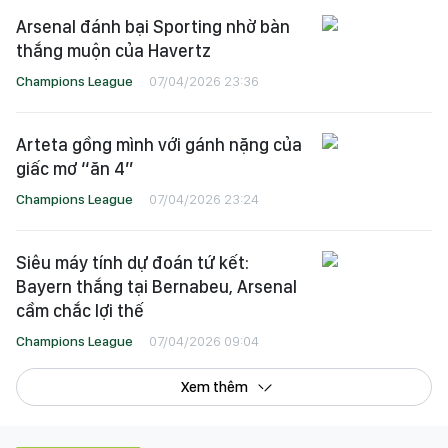
Arsenal đánh bại Sporting nhờ bàn
thắng muộn của Havertz
Champions League
07/04/2026 23:36
Arteta gồng mình với gánh nặng của
giấc mơ “ăn 4”
Champions League
07/04/2026 23:24
Siêu máy tính dự đoán tứ kết:
Bayern thắng tại Bernabeu, Arsenal
cầm chắc lợi thế
Champions League
07/04/2026 09:04
Xem thêm