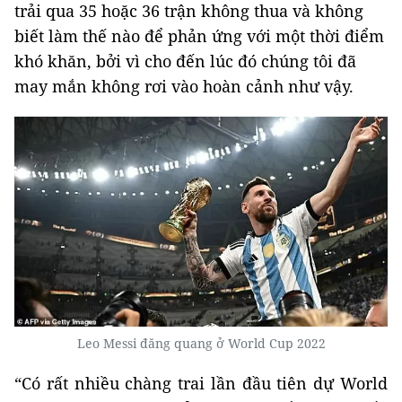
trải qua 35 hoặc 36 trận không thua và không
biết làm thế nào để phản ứng với một thời điểm
khó khăn, bởi vì cho đến lúc đó chúng tôi đã
may mắn không rơi vào hoàn cảnh như vậy.
Leo Messi đăng quang ở World Cup 2022
“Có rất nhiều chàng trai lần đầu tiên dự World