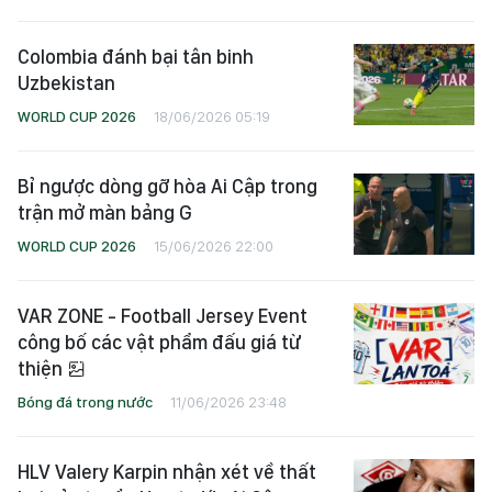
Colombia đánh bại tân binh
Uzbekistan
WORLD CUP 2026
18/06/2026 05:19
Bỉ ngược dòng gỡ hòa Ai Cập trong
trận mở màn bảng G
WORLD CUP 2026
15/06/2026 22:00
VAR ZONE - Football Jersey Event
công bố các vật phẩm đấu giá từ
thiện
Bóng đá trong nước
11/06/2026 23:48
HLV Valery Karpin nhận xét về thất