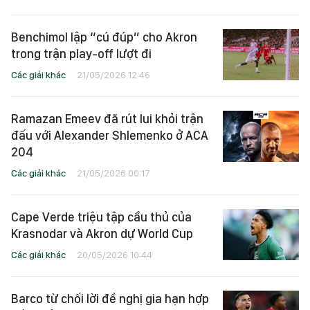
Benchimol lập “cú đúp” cho Akron
trong trận play-off lượt đi
Các giải khác
21/05/2026 12:46
Ramazan Emeev đã rút lui khỏi trận
đấu với Alexander Shlemenko ở ACA
204
Các giải khác
21/05/2026 00:17
Cape Verde triệu tập cầu thủ của
Krasnodar và Akron dự World Cup
Các giải khác
20/05/2026 10:44
Barco từ chối lời đề nghị gia hạn hợp