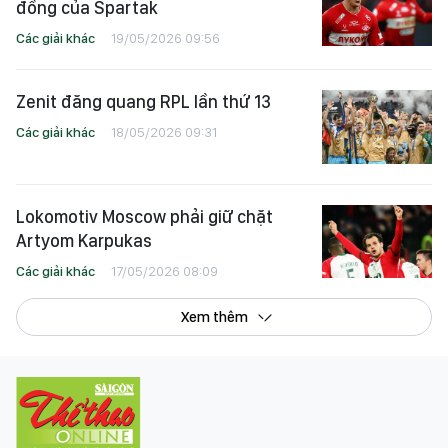
đồng của Spartak
Các giải khác
19/05/2026 09:56
Zenit đăng quang RPL lần thứ 13
Các giải khác
18/05/2026 09:31
Lokomotiv Moscow phải giữ chặt
Artyom Karpukas
Các giải khác
17/05/2026 08:09
Xem thêm