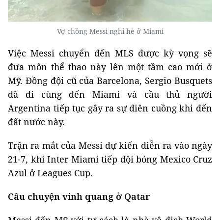
Vợ chồng Messi nghỉ hè ở Miami
Việc Messi chuyển đến MLS được kỳ vọng sẽ
đưa môn thể thao này lên một tầm cao mới ở
Mỹ. Đồng đội cũ của Barcelona, ​​Sergio Busquets
đã đi cùng đến Miami và cầu thủ người
Argentina tiếp tục gây ra sự điên cuồng khi đến
đất nước này.
Trận ra mắt của Messi dự kiến diễn ra vào ngày
21-7, khi Inter Miami tiếp đội bóng Mexico Cruz
Azul ở Leagues Cup.
Câu chuyện vinh quang ở Qatar
Messi đến Mỹ với tư cách là nhà vô địch World