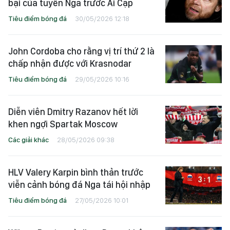
bại của tuyển Nga trước Ai Cập
Tiêu điểm bóng đá
30/05/2026 12:18
John Cordoba cho rằng vị trí thứ 2 là
chấp nhận được với Krasnodar
Tiêu điểm bóng đá
29/05/2026 10:16
Diễn viên Dmitry Razanov hết lời
khen ngợi Spartak Moscow
Các giải khác
28/05/2026 09:38
HLV Valery Karpin bình thản trước
viễn cảnh bóng đá Nga tái hội nhập
Tiêu điểm bóng đá
27/05/2026 10:01