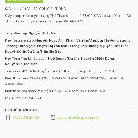
© Bản quyền Báo SÀI GÒN GIẢI PHÓNG.
Giấy phép mở chuyên trang Thể Thao Online số 28/GP-CBC do Cục Báo chí, Bộ
Thông tin và Truyền thông cấp ngày 06-09-2023.
Tổng Biên tập:
Nguyễn Khắc Văn
Phó Tổng Biên tập:
Nguyễn Ngọc Anh
,
Phạm Văn Trường
,
Bùi Thị Hồng Sương
,
Trương Đức Nghĩa
,
Phạm Thị Vân Anh
,
Dương Văn Quang
,
Nguyễn Đức Hiển
,
Nguyễn Khắc Cường
,
Trần Gia Bảo
Phó Tổng Thư ký tòa soạn:
Ngô Quang Trưởng
,
Nguyễn Chiến Dũng
,
Nguyễn Phước Bình
Tòa soạn : 432-434 Nguyễn Thị Minh Khai, Phường 5, Quận 3, TP.HCM
Điện thoại báo SGGP: (028) 3.9294.091, 3.9294.092, 3.9294.093, 3.9294.097,
3.9294.098
Điện thoại tòa soạn Báo Điện Tử: (028) 3.9294.069, 3.9294.068
Fax: (028) 3.9294.083
LIÊN HỆ QUẢNG CÁO :
(028) 3.9294.094
sggponline@sggp.org.vn