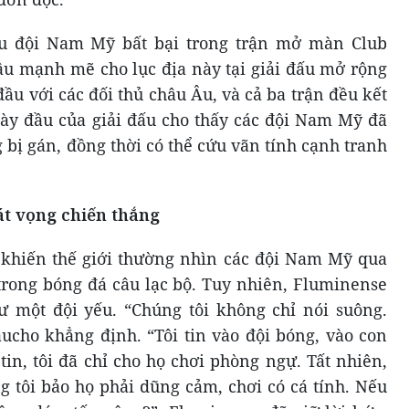
áu đội Nam Mỹ bất bại trong trận mở màn Club
u mạnh mẽ cho lục địa này tại giải đấu mở rộng
đầu với các đối thủ châu Âu, và cả ba trận đều kết
gày đầu của giải đấu cho thấy các đội Nam Mỹ đã
 bị gán, đồng thời có thể cứu vãn tính cạnh tranh
át vọng chiến thắng
 khiến thế giới thường nhìn các đội Nam Mỹ qua
 trong bóng đá câu lạc bộ. Tuy nhiên, Fluminense
ư một đội yếu. “Chúng tôi không chỉ nói suông.
aucho khẳng định. “Tôi tin vào đội bóng, vào con
in, tôi đã chỉ cho họ chơi phòng ngự. Tất nhiên,
g tôi bảo họ phải dũng cảm, chơi có cá tính. Nếu