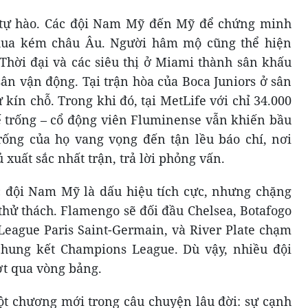
 tự hào. Các đội Nam Mỹ đến Mỹ để chứng minh
hua kém châu Âu. Người hâm mộ cũng thể hiện
Thời đại và các siêu thị ở Miami thành sân khấu
ân vận động. Tại trận hòa của Boca Juniors ở sân
kín chỗ. Trong khi đó, tại MetLife với chỉ 34.000
hế trống – cổ động viên Fluminense vẫn khiến bầu
rống của họ vang vọng đến tận lều báo chí, nơi
 xuất sắc nhất trận, trả lời phỏng vấn.
 đội Nam Mỹ là dấu hiệu tích cực, nhưng chặng
thử thách. Flamengo sẽ đối đầu Chelsea, Botafogo
eague Paris Saint-Germain, và River Plate chạm
 chung kết Champions League. Dù vậy, nhiều đội
t qua vòng bảng.
t chương mới trong câu chuyện lâu đời: sự cạnh