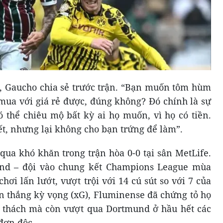
, Gaucho chia sẻ trước trận. “Bạn muốn tôm hùm
ua với giá rẻ được, đúng không? Đó chính là sự
có thể chiêu mộ bất kỳ ai họ muốn, vì họ có tiền.
t, nhưng lại không cho bạn trứng để làm”.
qua khó khăn trong trận hòa 0-0 tại sân MetLife.
nd – đội vào chung kết Champions League mùa
ơi lấn lướt, vượt trội với 14 cú sút so với 7 của
bàn thắng kỳ vọng (xG), Fluminense đã chứng tỏ họ
 thách mà còn vượt qua Dortmund ở hầu hết các
đơn độc.