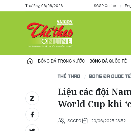
Thứ Bảy, 08/08/2026
SGGP Online
Eng
BÓNG ĐÁ TRONG NƯỚC
BÓNG ĐÁ QUỐC TẾ
THỂ THAO
BÓNG ĐÁ QUỐC TẾ
Liệu các đội Na
World Cup khi ‘c
SGGPO
20/06/2025 23:52