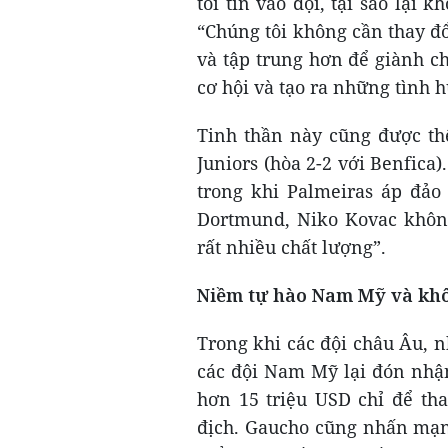
tôi tin vào đội, tại sao lại
“Chúng tôi không cần thay đổ
và tập trung hơn để giành c
cơ hội và tạo ra những tình h
Tinh thần này cũng được thể
Juniors (hòa 2-2 với Benfica).
trong khi Palmeiras áp đảo 
Dortmund, Niko Kovac không 
rất nhiều chất lượng”.
Niềm tự hào Nam Mỹ và khô
Trong khi các đội châu Âu, n
các đội Nam Mỹ lại đón nhận
hơn 15 triệu USD chỉ để tha
địch. Gaucho cũng nhấn mạn