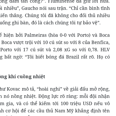
 không dám tấn công?”. Fluminense đã giữ lời hứa.
i nhiều”, Gaucho nói sau trận. “Chỉ cần bình tĩnh
hiến thắng. Chúng tôi đã không cho đối thủ nhiều
uống ghi bàn, đó là cách chúng tôi tự bảo vệ”.
 hiện bởi Palmeiras (hòa 0-0 với Porto) và Boca
 Boca vượt trội với 10 cú sút so với 8 của Benfica,
Porto với 17 cú sút và 2,08 xG so với 0,78. HLV
bất ngờ: “Tôi biết bóng đá Brazil rất rõ. Họ có
ng khí cuồng nhiệt
hư Kovac mô tả, “hoài nghi” về giải đấu mở rộng,
 nó nồng nhiệt. Động lực rõ ràng: mỗi đội nhận
m gia, và có thể kiếm tới 100 triệu USD nếu vô
h cơ hội để các cầu thủ Nam Mỹ khẳng định tên