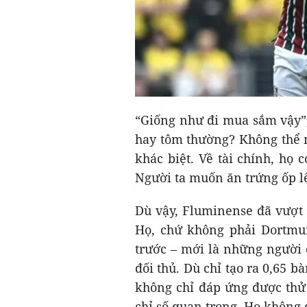
“Giống như đi mua sắm vậy”
hay tôm thường? Không thể m
khác biệt. Về tài chính, họ 
Người ta muốn ăn trứng ốp lế
Dù vậy, Fluminense đã vượt 
Họ, chứ không phải Dortmu
trước – mới là những người ch
đối thủ. Dù chỉ tạo ra 0,65 
không chỉ đáp ứng được thử
chỉ số quan trọng. Họ không 