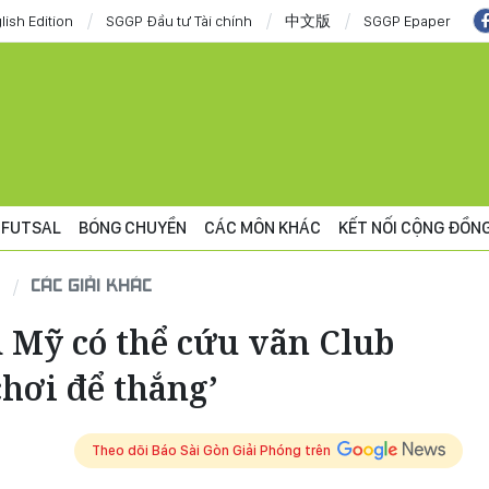
lish Edition
SGGP Đầu tư Tài chính
中文版
SGGP Epaper
FUTSAL
BÓNG CHUYỀN
CÁC MÔN KHÁC
KẾT NỐI CỘNG ĐỒN
CÁC GIẢI KHÁC
m Mỹ có thể cứu vãn Club
hơi để thắng’
Theo dõi Báo Sài Gòn Giải Phóng trên