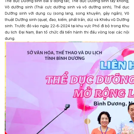
Thể dục Dưỡng sinh bài 9 động tác, Thể dục Dưỡng sinh tay không,
Võ dưỡng sinh (Thái cực dưỡng sinh và võ dưỡng sinh), Thể dục
Dưỡng sinh với dụng cụ (song lang, song khuyên, gậy ngắn), Võ
thuật Dưỡng sinh (quạt, đao, kiếm, phất trần, dù) và Khiêu vũ Dưỡng
sinh. Trước đó vào ngày 22-6-2024 tại khu vực Phố đi bộ trong Khu
du lịch Đại Nam, Ban tổ chức đã tiến hành thi đấu vòng loại các nội
dung.