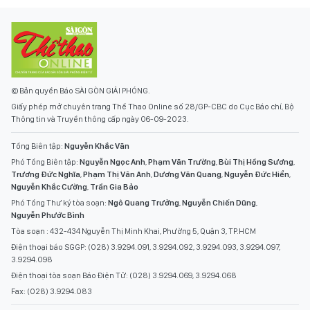
© Bản quyền Báo SÀI GÒN GIẢI PHÓNG.
Giấy phép mở chuyên trang Thể Thao Online số 28/GP-CBC do Cục Báo chí, Bộ
Thông tin và Truyền thông cấp ngày 06-09-2023.
Tổng Biên tập:
Nguyễn Khắc Văn
Phó Tổng Biên tập:
Nguyễn Ngọc Anh
,
Phạm Văn Trường
,
Bùi Thị Hồng Sương
,
Trương Đức Nghĩa
,
Phạm Thị Vân Anh
,
Dương Văn Quang
,
Nguyễn Đức Hiển
,
Nguyễn Khắc Cường
,
Trần Gia Bảo
Phó Tổng Thư ký tòa soạn:
Ngô Quang Trưởng
,
Nguyễn Chiến Dũng
,
Nguyễn Phước Bình
Tòa soạn : 432-434 Nguyễn Thị Minh Khai, Phường 5, Quận 3, TP.HCM
Điện thoại báo SGGP: (028) 3.9294.091, 3.9294.092, 3.9294.093, 3.9294.097,
3.9294.098
Điện thoại tòa soạn Báo Điện Tử: (028) 3.9294.069, 3.9294.068
Fax: (028) 3.9294.083