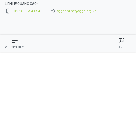
LIÊN HỆ QUẢNG CÁO :
(028) 3.9294.094
sggponline@sggp.org.vn
CHUYÊN MỤC
ẢNH