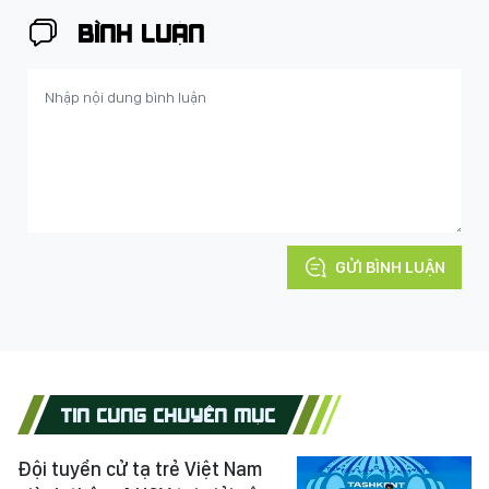
BÌNH LUẬN
GỬI BÌNH LUẬN
TIN CÙNG CHUYÊN MỤC
Đội tuyển cử tạ trẻ Việt Nam