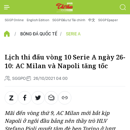
SGGP Online
English Edition
SGGP Đầu tư Tài chính
中文
SGGP Epaper
BÓNG ĐÁ QUỐC TẾ
SERIE A
Lịch thi đấu vòng 10 Serie A ngày 26-
10: AC Milan và Napoli tăng tốc
SGGPO
26/10/2021 04:00
Mãi đến vòng thứ 9, AC Milan mới bắt kịp
Napoli ở ngôi đầu bảng nên thầy trò HLV
Stefano Pioli quyết tâm đè bẹp Torino ở lượt