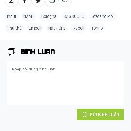
Input
NAME
Bologna
SASSUOLO
Stefano Pioli
Thư thả
Empoli
Nao núng
Napoli
Torino
BÌNH LUẬN
GỬI BÌNH LUẬN