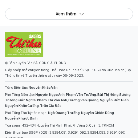
Xem thêm
© Bản quyền Báo SÀI GÒN GIẢI PHÓNG.
Giấy phép mở chuyên trang Thể Thao Online số 28/GP-CBC do Cục Báo chí, Bộ
Thông tin và Truyền thông cấp ngày 06-09-2023.
Tổng Biên tập:
Nguyễn Khắc Văn
Phó Tổng Biên tập:
Nguyễn Ngọc Anh
,
Phạm Văn Trường
,
Bùi Thị Hồng Sương
,
Trương Đức Nghĩa
,
Phạm Thị Vân Anh
,
Dương Văn Quang
,
Nguyễn Đức Hiển
,
Nguyễn Khắc Cường
,
Trần Gia Bảo
Phó Tổng Thư ký tòa soạn:
Ngô Quang Trưởng
,
Nguyễn Chiến Dũng
,
Nguyễn Phước Bình
Tòa soạn : 432-434 Nguyễn Thị Minh Khai, Phường 5, Quận 3, TP.HCM
Điện thoại báo SGGP: (028) 3.9294.091, 3.9294.092, 3.9294.093, 3.9294.097,