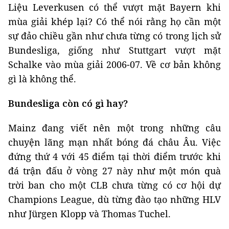
Liệu Leverkusen có thể vượt mặt Bayern khi
mùa giải khép lại? Có thể nói rằng họ cần một
sự đảo chiều gần như chưa từng có trong lịch sử
Bundesliga, giống như Stuttgart vượt mặt
Schalke vào mùa giải 2006-07. Về cơ bản không
gì là không thể.
Bundesliga còn có gì hay?
Mainz đang viết nên một trong những câu
chuyện lãng mạn nhất bóng đá châu Âu. Việc
đứng thứ 4 với 45 điểm tại thời điểm trước khi
đá trận đấu ở vòng 27 này như một món quà
trời ban cho một CLB chưa từng có cơ hội dự
Champions League, dù từng đào tạo những HLV
như Jürgen Klopp và Thomas Tuchel.