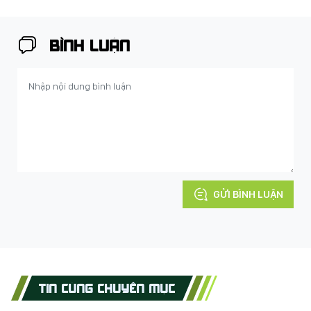
BÌNH LUẬN
GỬI BÌNH LUẬN
TIN CÙNG CHUYÊN MỤC