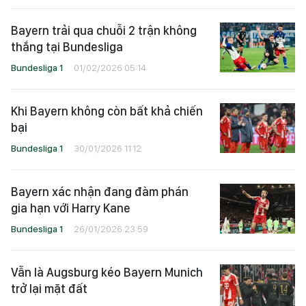
Bayern trải qua chuỗi 2 trận không
thắng tại Bundesliga
Bundesliga 1
01/02/2026 05:14
Khi Bayern không còn bất khả chiến
bại
Bundesliga 1
30/01/2026 11:12
Bayern xác nhận đang đàm phán
gia hạn với Harry Kane
Bundesliga 1
26/01/2026 23:59
Vẫn là Augsburg kéo Bayern Munich
trở lại mặt đất