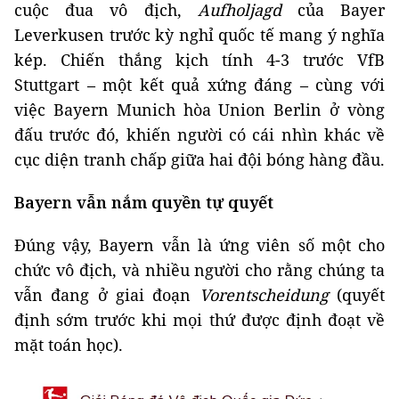
cuộc đua vô địch,
Aufholjagd
của Bayer
Leverkusen trước kỳ nghỉ quốc tế mang ý nghĩa
kép. Chiến thắng kịch tính 4-3 trước VfB
Stuttgart – một kết quả xứng đáng – cùng với
việc Bayern Munich hòa Union Berlin ở vòng
đấu trước đó, khiến người có cái nhìn khác về
cục diện tranh chấp giữa hai đội bóng hàng đầu.
Bayern vẫn nắm quyền tự quyết
Đúng vậy, Bayern vẫn là ứng viên số một cho
chức vô địch, và nhiều người cho rằng chúng ta
vẫn đang ở giai đoạn
Vorentscheidung
(quyết
định sớm trước khi mọi thứ được định đoạt về
mặt toán học).