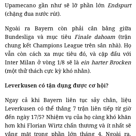
Upamecano gần như sẽ lỡ phần lớn
Endspurt
(chặng đua nước rút).
Ngoài ra Bayern còn phải cân bằng giữa
Bundesliga và mục tiêu
Finale dahoam
(trận
chung kết Champions League trên sân nhà). Họ
vẫn còn cách xa mục tiêu đó, và cặp đấu với
Inter Milan ở vòng 1/8 sẽ là
ein harter Brocken
(một thử thách cực kỳ khó nhằn).
Leverkusen có tận dụng được cơ hội?
Ngay cả khi Bayern liên tục sảy chân, liệu
Leverkusen có thể thắng 7 trận liên tiếp từ giờ
đến ngày 17/5? Nhiệm vụ của họ càng khó khăn
hơn khi Florian Wirtz chấn thương và ít nhất sẽ
vắng mặt trong phần lớn tháng 4. Ngoài ra,