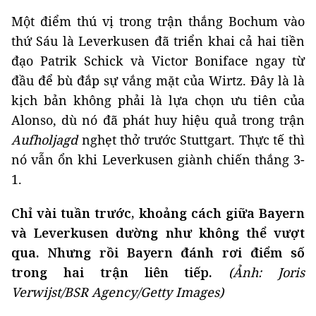
Một điểm thú vị trong trận thắng Bochum vào
thứ Sáu là Leverkusen đã triển khai cả hai tiền
đạo Patrik Schick và Victor Boniface ngay từ
đầu để bù đắp sự vắng mặt của Wirtz. Đây là là
kịch bản không phải là lựa chọn ưu tiên của
Alonso, dù nó đã phát huy hiệu quả trong trận
Aufholjagd
nghẹt thở trước Stuttgart. Thực tế thì
nó vẫn ổn khi Leverkusen giành chiến thắng 3-
1.
Chỉ vài tuần trước, khoảng cách giữa Bayern
và Leverkusen dường như không thể vượt
qua. Nhưng rồi Bayern đánh rơi điểm số
trong hai trận liên tiếp.
(Ảnh: Joris
Verwijst/BSR Agency/Getty Images)