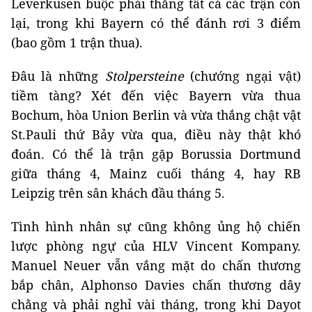
Leverkusen buộc phải thắng tất cả các trận còn
lại, trong khi Bayern có thể đánh rơi 3 điểm
(bao gồm 1 trận thua).
Đâu là những
Stolpersteine
(chướng ngại vật)
tiềm tàng? Xét đến việc Bayern vừa thua
Bochum, hòa Union Berlin và vừa thắng chật vật
St.Pauli thứ Bảy vừa qua, điều này thật khó
đoán. Có thể là trận gặp Borussia Dortmund
giữa tháng 4, Mainz cuối tháng 4, hay RB
Leipzig trên sân khách đầu tháng 5.
Tình hình nhân sự cũng không ủng hộ chiến
lược phòng ngự của HLV Vincent Kompany.
Manuel Neuer vẫn vắng mặt do chấn thương
bắp chân, Alphonso Davies chấn thương dây
chằng và phải nghỉ vài tháng, trong khi Dayot