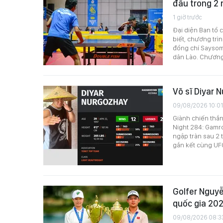
đấu trong 2
1 giờ trước
Đại diện Ban tổ 
biết, chương trì
đồng chí Sayso
dân Lào. Chương t
Võ sĩ Diyar 
09/08/2026 10:01
Giành chiến thắng
Night 284: Gamro
ngập tràn sau 2 t
gắn kết cùng UF
Golfer Nguyễ
quốc gia 20
09/08/2026 08:3