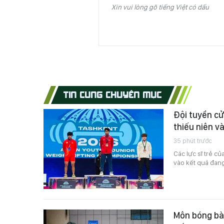
Xin vui lòng gõ tiếng Việt có dấu
TIN CÙNG CHUYÊN MỤC
Đội tuyển cử
thiếu niên v
35 phút trước
Các lực sĩ trẻ c
vào kết quả đang 
Môn bóng bàn