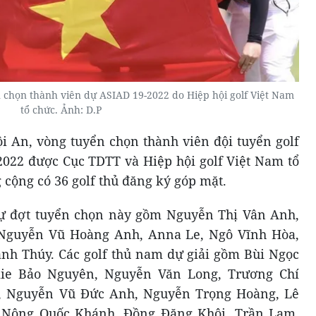
chọn thành viên dự ASIAD 19-2022 do Hiệp hội golf Việt Nam
tổ chức. Ảnh: D.P
Hội An, vòng tuyển chọn thành viên đội tuyển golf
022 được Cục TDTT và Hiệp hội golf Việt Nam tổ
g cộng có 36 golf thủ đăng ký góp mặt.
dự đợt tuyển chọn này gồm Nguyễn Thị Vân Anh,
 Nguyễn Vũ Hoàng Anh, Anna Le, Ngô Vĩnh Hòa,
nh Thúy. Các golf thủ nam dự giải gồm Bùi Ngọc
mie Bảo Nguyên, Nguyễn Văn Long, Trương Chí
, Nguyễn Vũ Đức Anh, Nguyễn Trọng Hoàng, Lê
 Nông Quốc Khánh, Đồng Đăng Khôi, Trần Lam,