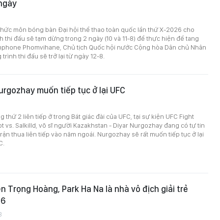
 ngày
chức môn bóng bàn Đại hội thể thao toàn quốc lần thứ X-2026 cho
nh thi đấu sẽ tạm dừng trong 2 ngày (10 và 11-8) để thực hiện để tang
mphone Phomvihane, Chủ tịch Quốc hội nước Cộng hòa Dân chủ Nhân
rình thi đấu sẽ trở lại từ ngày 12-8.
Nurgozhay muốn tiếp tục ở lại UFC
 thứ 2 liên tiếp ở trong Bát giác đài của UFC, tại sự kiện UFC Fight
t vs. Salkilld, võ sĩ người Kazakhstan - Diyar Nurgozhay đang có tự tin
rận thua liên tiếp vào năm ngoái. Nurgozhay sẽ rất muốn tiếp tục ở lại
C.
n Trọng Hoàng, Park Ha Na là nhà vô địch giải trẻ
26
3