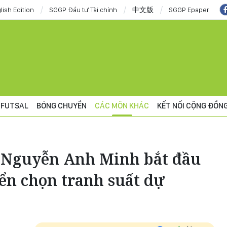
lish Edition
SGGP Đầu tư Tài chính
中文版
SGGP Epaper
FUTSAL
BÓNG CHUYỀN
CÁC MÔN KHÁC
KẾT NỐI CỘNG ĐỒN
 Nguyễn Anh Minh bắt đầu
ển chọn tranh suất dự