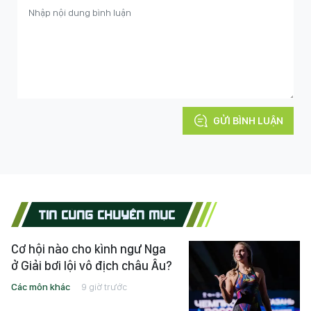
GỬI BÌNH LUẬN
TIN CÙNG CHUYÊN MỤC
Cơ hội nào cho kình ngư Nga
ở Giải bơi lội vô địch châu Âu?
Các môn khác
9 giờ trước