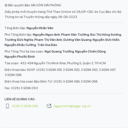
© Bản quyền Báo SÀI GÒN GIẢI PHÓNG.
Giấy phép mở chuyên trang Thể Thao Online số 28/GP-CBC do Cục Báo chí, Bộ
Thông tin và Truyền thông cấp ngày 06-09-2023.
Tổng Biên tập:
Nguyễn Khắc Văn
Phó Tổng Biên tập:
Nguyễn Ngọc Anh
,
Phạm Văn Trường
,
Bùi Thị Hồng Sương
,
Trương Đức Nghĩa
,
Phạm Thị Vân Anh
,
Dương Văn Quang
,
Nguyễn Đức Hiển
,
Nguyễn Khắc Cường
,
Trần Gia Bảo
Phó Tổng Thư ký tòa soạn:
Ngô Quang Trưởng
,
Nguyễn Chiến Dũng
,
Nguyễn Phước Bình
Tòa soạn : 432-434 Nguyễn Thị Minh Khai, Phường 5, Quận 3, TP.HCM
Điện thoại báo SGGP: (028) 3.9294.091, 3.9294.092, 3.9294.093, 3.9294.097,
3.9294.098
Điện thoại tòa soạn Báo Điện Tử: (028) 3.9294.069, 3.9294.068
Fax: (028) 3.9294.083
LIÊN HỆ QUẢNG CÁO :
(028) 3.9294.094
sggponline@sggp.org.vn