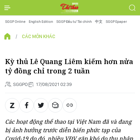
SGGP Online
English Edition
SGGP Đầu tư Tài chính
中文
SGGP Epaper
CÁC MÔN KHÁC
Kỳ thủ Lê Quang Liêm kiếm hơn nửa
tỷ đồng chỉ trong 2 tuần
SGGPO
17/08/2021 02:39
Các hoạt động thể thao tại Việt Nam đã và đang
bị ảnh hưởng trước diễn biến phức tạp của
Covid-19 do đó, nhiều VĐV gặp khó do thu nhập